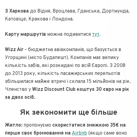
З Харкова
до Відня, Вроцлава, Гданська, Дортмунда,
Катовіце, Кракова і Лондона.
Карту маршрутів
можна подивитися
тут
.
Wizz Air
– бюджетна авіакомпанія, що базується в
Угорщині (місто Будапешт). Компанія має велику
кількість хабів, які розкидані по всій Європі. З 2008
до 2013 року, кількість пасажирських перельотів
збільшилася майже втричі і склала 15 мільйонів на рік.
Членство у
Wizz Discount Club коштує 30 євро на рік
за двох осіб.
Як зекономити ще більше
Житло:
пропонуємо
скористатися знижкою 35€ на
перше своє бронювання на
Airbnb
(якщо саме воно