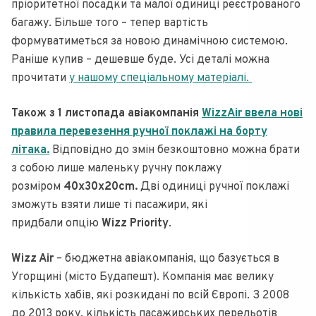
пріоритетної посадки та малої одиниці реєстрованого
багажу. Більше того – тепер вартість
формуватиметься за новою динамічною системою.
Раніше купив – дешевше буде. Усі деталі можна
прочитати
у нашому спеціальному матеріалі.
Також з 1 листопада авіакомпанія
WizzAir ввела нові
правила перевезення ручної поклажі на борту
літака.
Відповідно до змін безкоштовно можна брати
з собою лише маленьку ручну поклажу
розміром
40x30x20cm.
Дві одиниці ручної поклажі
зможуть взяти лише ті пасажири, які
придбали опцію
Wizz Priority
.
Wizz Air
– бюджетна авіакомпанія, що базується в
Угорщині (місто Будапешт). Компанія має велику
кількість хабів, які розкидані по всій Європі. З 2008
до 2013 року, кількість пасажирських перельотів