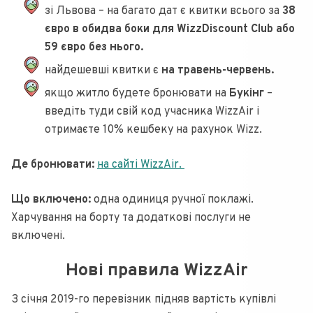
зі Львова – на багато дат є квитки всього за
38
євро в обидва боки для WizzDiscount Club або
59 євро без нього.
найдешевші квитки є
на травень-червень.
якщо житло будете бронювати на
Букінг
–
введіть туди свій код учасника WizzAir і
отримаєте 10% кешбеку на рахунок Wizz.
Де бронювати:
на сайті WizzAir.
Що включено:
одна одиниця ручної поклажі.
Харчування на борту та додаткові послуги не
включені.
Нові правила WizzAir
З січня 2019-го перевізник підняв вартість купівлі