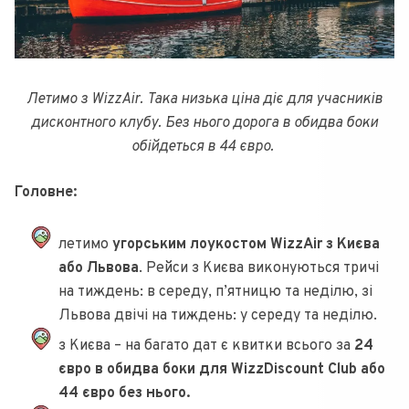
Летимо з WizzAir. Така низька ціна діє для учасників
дисконтного клубу. Без нього дорога в обидва боки
обійдеться в 44 євро.
Головне:
летимо
угорським лоукостом WizzAir з Києва
або Львова
. Рейси з Києва виконуються тричі
на тиждень: в середу, п’ятницю та неділю, зі
Львова двічі на тиждень: у середу та неділю.
з Києва – на багато дат є квитки всього за
24
євро в обидва боки для WizzDiscount Club або
44 євро без нього.