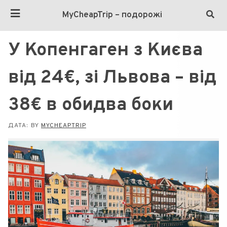
MyCheapTrip – подорожі
У Копенгаген з Києва
від 24€, зі Львова – від
38€ в обидва боки
ДАТА:
BY
MYCHEAPTRIP