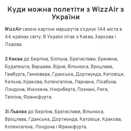
Куди можна полетіти з WizzAir з
України
WizzAir
своєю картою маршрутів з’єднує 144 міста в
44 країнах світу. В Україні літає з Києва, Харкова і
Львова.
З Києва
до Берліна, Біллуна, Братислави, Бремена,
Будапешта, Варшави, Відня, Вільнюса, Вроцлава,
Гамбурга, Ганновера, Гданська, Дортмунда, Катовіце,
Кельна, Кракова, Копенгагена, Ларнаки, Лісабона,
Лондона, Мюнхена, Нюрнберга, Познані, Риги,
Талліна, Франкфурта.
Зі Львова
до Берліна, Братислави, Вільнюса,
Вроцлава, Гданська, Дортмунда, Катовіце, Кракова,
Копенгагена, Лондона і Франкфурта.