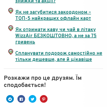
знижки та акції?
Як не загубитися закордоном –
ТОП-5 найкращих офлайн карт
Як отримати каву чи чай в літаку
WizzAir БЕЗКОШТОВНО, а не за 75
гривень
Спланувати подорож самостійно не
тільки дешевше, але й цікавіше
Розкажи про це друзям. Їм
сподобається!
C
C
C
Н
l
l
l
а
i
i
i
т
c
c
c
и