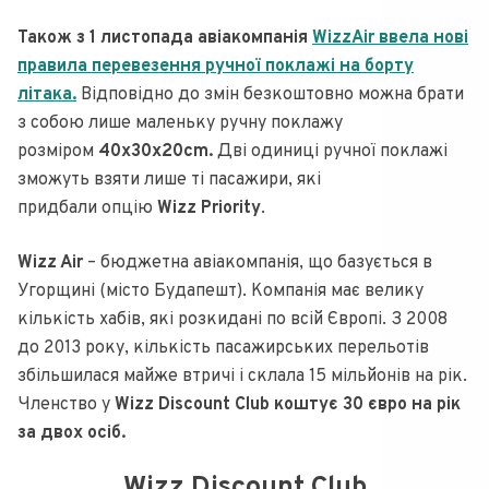
Також з 1 листопада авіакомпанія
WizzAir ввела нові
правила перевезення ручної поклажі на борту
літака.
Відповідно до змін безкоштовно можна брати
з собою лише маленьку ручну поклажу
розміром
40x30x20cm.
Дві одиниці ручної поклажі
зможуть взяти лише ті пасажири, які
придбали опцію
Wizz Priority
.
Wizz Air
– бюджетна авіакомпанія, що базується в
Угорщині (місто Будапешт). Компанія має велику
кількість хабів, які розкидані по всій Європі. З 2008
до 2013 року, кількість пасажирських перельотів
збільшилася майже втричі і склала 15 мільйонів на рік.
Членство у
Wizz Discount Club коштує 30 євро на рік
за двох осіб.
Wizz Discount Club