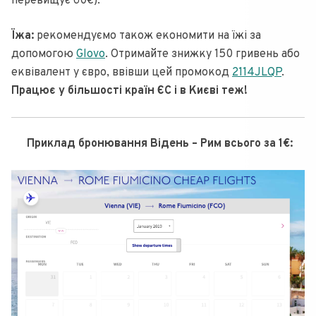
перевищує 60€).
Їжа:
рекомендуємо також економити на їжі за
допомогою
Glovo
. Отримайте знижку 150 гривень або
еквівалент у євро, ввівши цей промокод
2114JLQP
.
Працює у більшості країн ЄС і в Києві теж!
Приклад бронювання Відень – Рим всього за 1€: