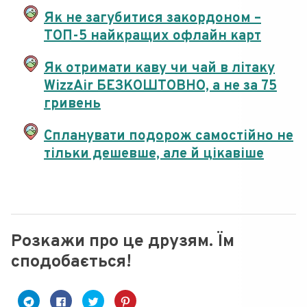
Як не загубитися закордоном –
ТОП-5 найкращих офлайн карт
Як отримати каву чи чай в літаку
WizzAir БЕЗКОШТОВНО, а не за 75
гривень
Спланувати подорож самостійно не
тільки дешевше, але й цікавіше
Розкажи про це друзям. Їм
сподобається!
C
C
C
Н
l
l
l
а