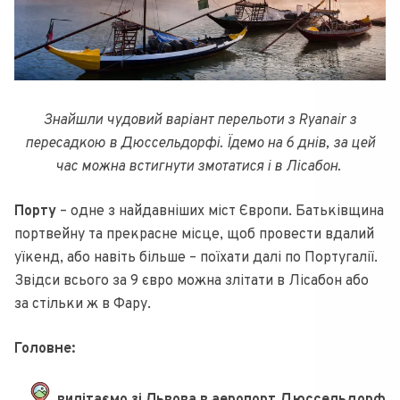
Знайшли чудовий варіант перельоти з Ryanair з
пересадкою в Дюссельдорфі. Їдемо на 6 днів, за цей
час можна встигнути змотатися і в Лісабон.
Порту
– одне з найдавніших міст Європи. Батьківщина
портвейну та прекрасне місце, щоб провести вдалий
уїкенд, або навіть більше – поїхати далі по Португалії.
Звідси всього за 9 євро можна злітати в Лісабон або
за стільки ж в Фару.
Головне: