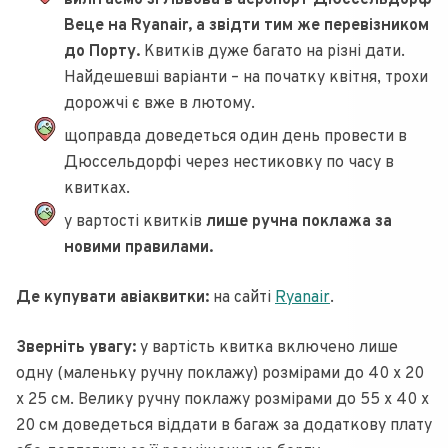
вилітаємо зі Львова в аеропорт Дюссельдорф
Веце на Ryanair, а звідти тим же перевізником
до Порту.
Квитків дуже багато на різні дати.
Найдешевші варіанти – на початку квітня, трохи
дорожчі є вже в лютому.
щоправда доведеться один день провести в
Дюссельдорфі через нестиковку по часу в
квитках.
у вартості квитків
лише ручна поклажа за
новими правилами.
Де купувати авіаквитки:
на сайті
Ryanair
.
Зверніть увагу:
у вартість квитка включено лише
одну (маленьку ручну поклажу) розмірами до 40 х 20
х 25 см. Велику ручну поклажу розмірами до 55 x 40 x
20 см доведеться віддати в багаж за додаткову плату