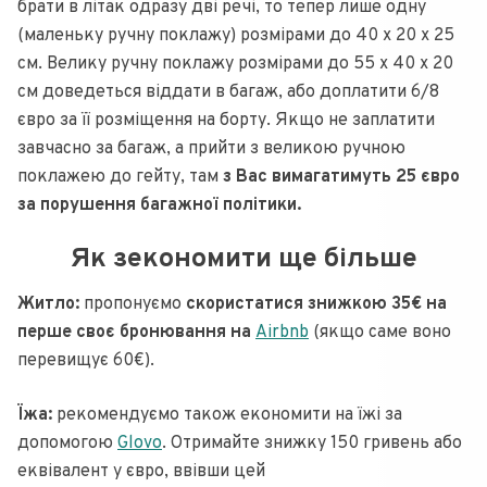
брати в літак одразу дві речі, то тепер лише одну
(маленьку ручну поклажу) розмірами до 40 х 20 х 25
см. Велику ручну поклажу розмірами до 55 x 40 x 20
см доведеться віддати в багаж, або доплатити 6/8
євро за її розміщення на борту. Якщо не заплатити
завчасно за багаж, а прийти з великою ручною
поклажею до гейту, там
з Вас вимагатимуть 25 євро
за порушення багажної політики.
Як зекономити ще більше
Житло:
пропонуємо
скористатися знижкою 35€ на
перше своє бронювання на
Airbnb
(якщо саме воно
перевищує 60€).
Їжа:
рекомендуємо також економити на їжі за
допомогою
Glovo
. Отримайте знижку 150 гривень або
еквівалент у євро, ввівши цей