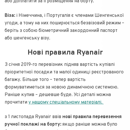
або доплатити за її розміщення на борту.
Віза:
і Німеччина, і Португалія є членами Шенгенської
угоди, а тому на них поширюється безвізовий режим –
беріть з собою біометричний закордонний паспорт
або шенгенську візу.
Нові правила Ryanair
З січня 2019-го перевізник підняв вартість купівлі
пріоритетної посадки та малої одиниці реєстрованого
багажу. Більше того – тепер вартість
формуватиметься за новою динамічною системою.
Раніше купив – дешевше буде. Усі деталі можна
прочитати
у нашому спеціальному матеріалі.
з 1 листопада Ryanair ввів
нові правила перевезення
ручної поклажі на борту:
якщо раніше можна було