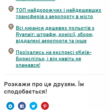
ТОП найдорожчих і найдешевших
трансферів з аеропорту в місто
Всі нюанси дешевих польотів з
Ryanair: штрафи, комісії, збори,
віддалені аеропорти та інше
Проїхались на експресі «Київ–
Бориспіль», і він навіть не
зламався!
Розкажи про це друзям. Їм
сподобається!
C
C
C
Н
l
l
l
а