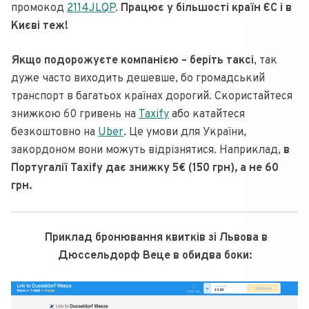
промокод
2114JLQP
.
Працює у більшості країн ЄС і в
Києві теж!
Якщо подорожуєте компанією – беріть таксі
, так
дуже часто виходить дешевше, бо громадський
транспорт в багатьох країнах дорогий. Скористайтеся
знижкою 60 гривень на
Taxify
або катайтеся
безкоштовно на
Uber
. Це умови для України,
закордоном вони можуть відрізнятися. Наприклад,
в
Португалії Taxify дає знижку 5€ (150 грн), а не 60
грн.
Приклад бронювання квитків зі Львова в
Дюссельдорф Веце в обидва боки: