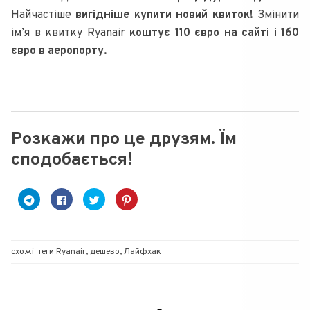
Найчастіше
вигідніше купити новий квиток!
Змінити
ім’я в квитку Ryanair
коштує 110 євро на сайті і 160
євро в аеропорту.
Розкажи про це друзям. Їм
сподобається!
C
C
C
Н
l
l
l
а
i
i
i
т
c
c
c
и
k
k
k
с
t
t
t
н
o
o
o
і
схожі
теги
Ryanair
,
дешево
,
Лайфхак
s
s
s
т
h
h
h
ь
a
a
a
,
r
r
r
щ
e
e
e
о
o
o
o
б
n
n
n
и