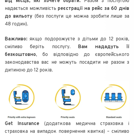
від місць, які хочете обрати.
Разом з послугою
надається можливість
реєстрації на рейс за 60 днів
до вильоту
(без послуги це можна зробити лише за
48 годин).
Важливо:
якщо подорожуєте з дітьми до 12 років,
сміливо беріть послугу.
Вам нададуть її
безкоштовно
, бо відповідно до європейського
законодавства вас не можуть посадити не разом з
дитиною до 12 років.
Get Insurance
(додаткова медична страховка і
страховка на випадок повернення квитка) – сміливо