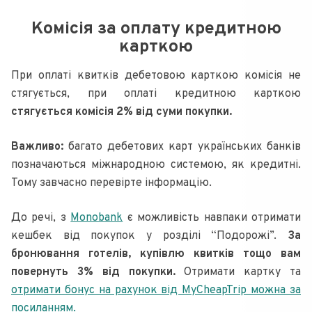
Комісія за оплату кредитною
карткою
При оплаті квитків дебетовою карткою комісія не
стягується, при оплаті кредитною карткою
стягується комісія 2% від суми покупки.
Важливо:
багато дебетових карт українських банків
позначаються міжнародною системою, як кредитні.
Тому завчасно перевірте інформацію.
До речі, з
Monobank
є можливість навпаки отримати
кешбек від покупок у розділі “Подорожі”.
За
бронювання готелів, купівлю квитків тощо вам
повернуть 3% від покупки.
Отримати картку та
отримати бонус на рахунок від MyCheapTrip можна за
посиланням.