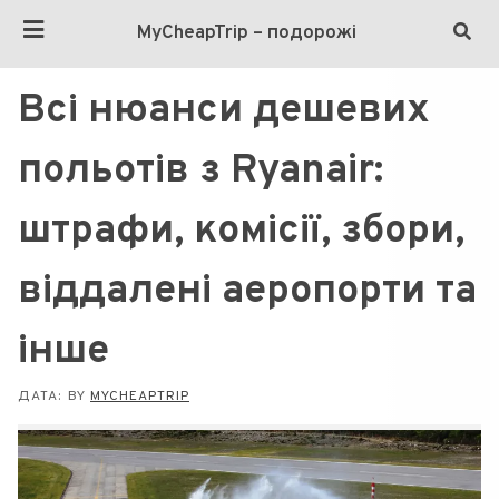
MyCheapTrip – подорожі
Всі нюанси дешевих
польотів з Ryanair:
штрафи, комісії, збори,
віддалені аеропорти та
інше
ДАТА:
BY
MYCHEAPTRIP