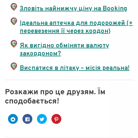
Зловіть найнижчу ціну на Booking
Ідеальна аптечка для подорожей (+
перевезення її через кордон)
Як вигідно обміняти валюту
закордоном?
Виспатися в літаку – місія реальна!
Розкажи про це друзям. Їм
сподобається!
C
C
C
Н
l
l
l
а
i
i
i
т
c
c
c
и
k
k
k
с
t
t
t
н