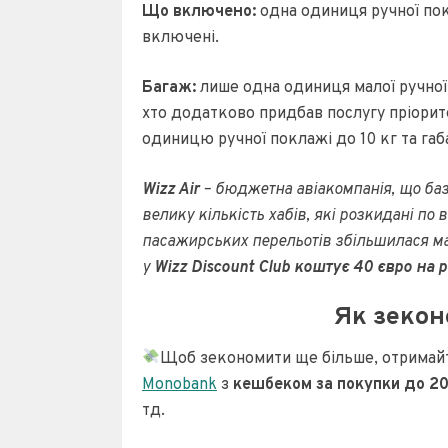
Що включено:
одна одиниця ручної пок
включені.
Багаж:
лише одна одиниця малої ручно
хто додатково придбав послугу пріорит
одиницю ручної поклажі до 10 кг та га
Wizz Air
– бюджетна авіакомпанія, що баз
велику кількість хабів, які розкидані по в
пасажирських перельотів збільшилася май
у
Wizz Discount Club коштує 40 євро на р
Як зекон
Щоб зекономити ще більше, отрима
Monobank
з
кешбеком за покупки до 2
тд.