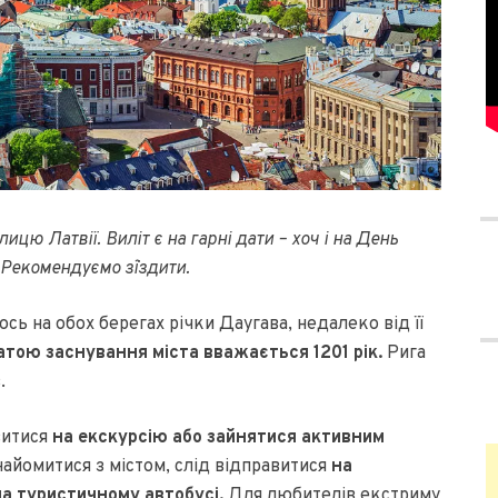
ицю Латвії. Виліт є на гарні дати – хоч і на День
 Рекомендуємо з`їздити.
ось на обох берегах річки Даугава, недалеко від її
атою заснування міста вважається 1201 рік.
Рига
.
витися
на екскурсію або зайнятися активним
айомитися з містом, слід відправитися
на
на туристичному автобусі.
Для любителів екстриму