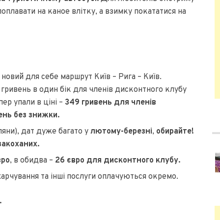
поплавати на каное влітку, а взимку покататися на
 новий для себе маршрут Київ – Рига – Київ.
 гривень в один бік для членів дисконтного клубу
ер упали в ціні –
349 гривень для членів
ень без знижки.
ляни), дат дуже багато у
лютому-березні
,
обирайте!
закоханих.
вро
, в обидва –
26 євро для дисконтного клубу.
 харчування та інші послуги оплачуються окремо.
.