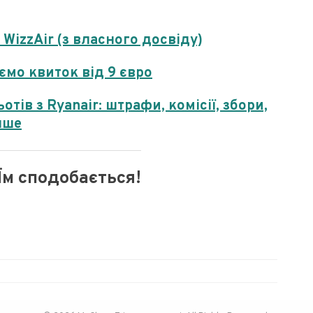
 WizzAir (з власного досвіду)
ємо квиток від 9 євро
тів з Ryanair: штрафи, комісії, збори,
нше
Їм сподобається!