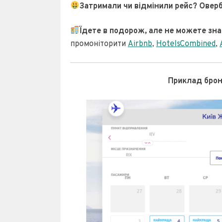
Затримали чи відмінили рейс? Оверб
Їдете в подорож, але не можете з
промоніторити
Airbnb
,
HotelsCombined
,
Приклад броню