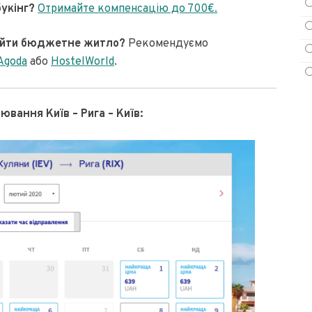
укінг?
Отримайте компенсацію до 700€.
найти бюджетне житло?
Рекомендуємо
Agoda
або
HostelWorld
.
вання Київ – Рига – Київ: