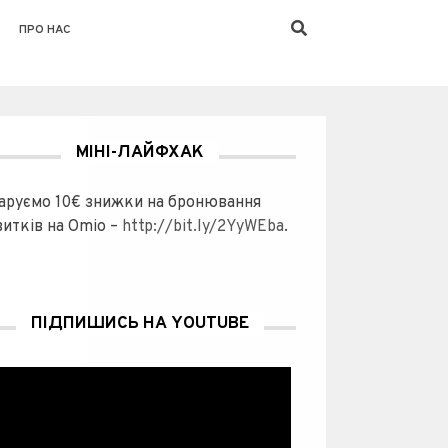
ПРО НАС
МІНІ-ЛАЙФХАК
аруємо 10€ знижки на бронювання
витків на Omio –
http://bit.ly/2YyWEba
.
ПІДПИШИСЬ НА YOUTUBE