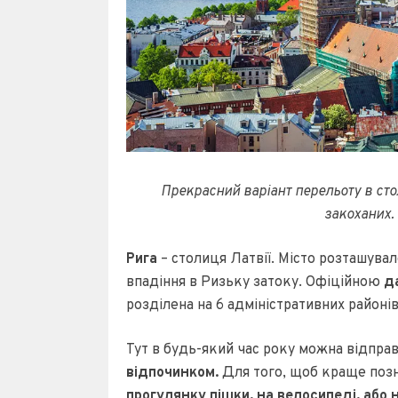
Прекрасний варіант перельоту в стол
закоханих.
Рига
– столиця Латвії. Місто розташувал
впадіння в Ризьку затоку. Офіційною
д
розділена на 6 адміністративних районів
Тут в будь-який час року можна відпра
відпочинком.
Для того, щоб краще позн
прогулянку пішки, на велосипеді, або 