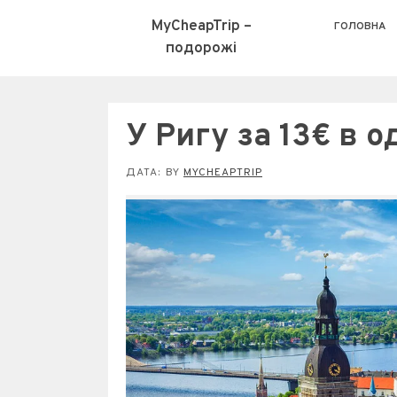
MyCheapTrip –
ГОЛОВНА
подорожі
У Ригу за 13€ в о
ДАТА:
BY
MYCHEAPTRIP