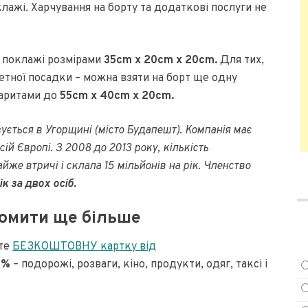
лажі. Харчування на борту та додаткові послуги не
ї поклажі розмірами
35cm x 20cm x 20cm.
Для тих,
етної посадки – можна взяти на борт ще одну
баритами до
55cm x 40cm x 20cm.
ується в Угорщині (місто Будапешт). Компанія має
сій Європі. З 2008 до 2013 року, кількість
же втричі і склала 15 мільйонів на рік. Членство
ік за двох осіб.
омити ще більше
йте
БЕЗКОШТОВНУ картку від
0%
– подорожі, розваги, кіно, продукти, одяг, таксі і