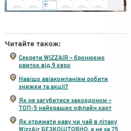
Читайте також:
Секрети WIZZAIR – бронюємо
квиток від 9 євро
Навіщо авіакомпаніям робити
знижки та акції?
Як не загубитися закордоном –
ТОП-5 найкращих офлайн карт
Як отримати каву чи чай в літаку
WizzAir БЕЗКОШТОВНО, а не за 75