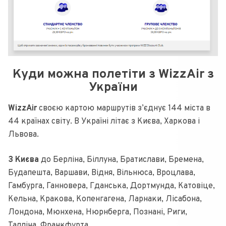
Куди можна полетіти з WizzAir з
України
WizzAir
своєю картою маршрутів з’єднує 144 міста в
44 країнах світу. В Україні літає з Києва, Харкова і
Львова.
З Києва
до Берліна, Біллуна, Братислави, Бремена,
Будапешта, Варшави, Відня, Вільнюса, Вроцлава,
Гамбурга, Ганновера, Гданська, Дортмунда, Катовіце,
Кельна, Кракова, Копенгагена, Ларнаки, Лісабона,
Лондона, Мюнхена, Нюрнберга, Познані, Риги,
Талліна, Франкфурта.