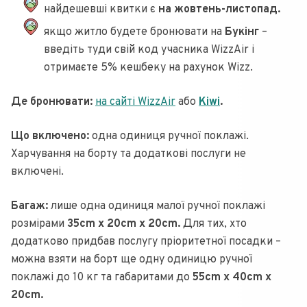
найдешевші квитки є
на жовтень-листопад.
якщо житло будете бронювати на
Букінг
–
введіть туди свій код учасника WizzAir і
отримаєте 5% кешбеку на рахунок Wizz.
Де бронювати:
на сайті WizzAir
або
Kiwi
.
Що включено:
одна одиниця ручної поклажі.
Харчування на борту та додаткові послуги не
включені.
Багаж:
лише одна одиниця малої ручної поклажі
розмірами
35cm x 20cm x 20cm.
Для тих, хто
додатково придбав послугу пріоритетної посадки –
можна взяти на борт ще одну одиницю ручної
поклажі до 10 кг та габаритами до
55cm x 40cm x
20cm.