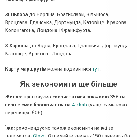
Зі Львова
до Берліна, Братислави, Вільнюса,
Вроцлава, Гданська, Дортмунда, Катовіце, Кракова,
Копенгагена, Лондона і Франкфурта.
З Харкова
до Відня, Вроцлава, Гданська, Дортмунда,
Катовіце, Кракова і Лондона.
Карту маршрутів
можна подивитися
тут
.
Як зекономити ще більше
Житло:
пропонуємо
скористатися знижкою 35€ на
перше своє бронювання на
Airbnb
(якщо саме воно
перевищує 60€).
Їжа:
рекомендуємо також економити на їжі за
допомогою
Glovo
. Отримайте знижку 150 гривень або