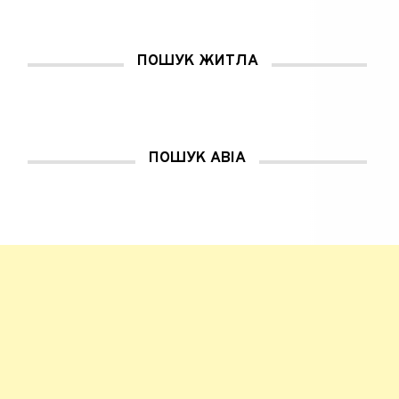
м
у
в
і
к
ПОШУК ЖИТЛА
н
і
)
ПОШУК АВІА