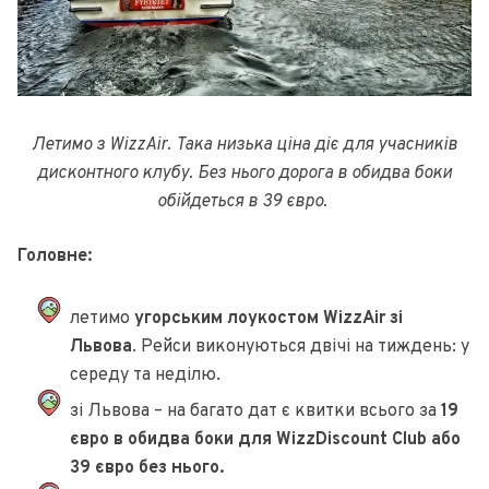
Летимо з WizzAir. Така низька ціна діє для учасників
дисконтного клубу. Без нього дорога в обидва боки
обійдеться в 39 євро.
Головне:
летимо
угорським лоукостом WizzAir зі
Львова
. Рейси виконуються двічі на тиждень: у
середу та неділю.
зі Львова – на багато дат є квитки всього за
19
євро в обидва боки для WizzDiscount Club або
39 євро без нього.