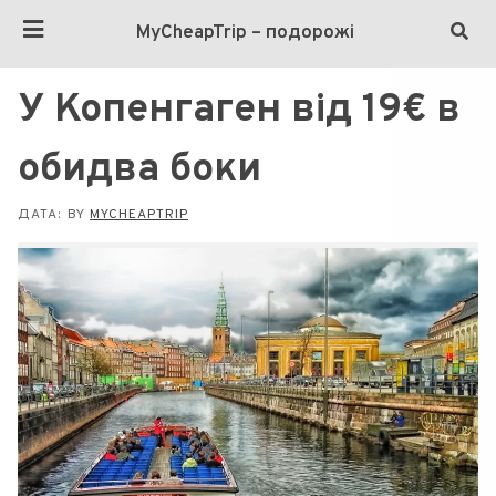
MyCheapTrip – подорожі
У Копенгаген від 19€ в
обидва боки
ДАТА:
BY
MYCHEAPTRIP