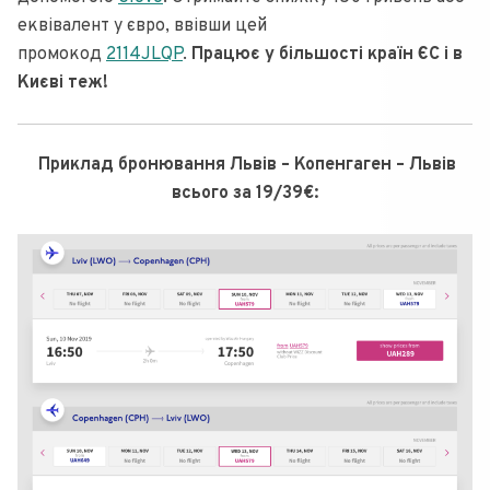
еквівалент у євро, ввівши цей
промокод
2114JLQP
.
Працює у більшості країн ЄС і в
Києві теж!
Приклад бронювання Львів – Копенгаген – Львів
всього за 19/39€: