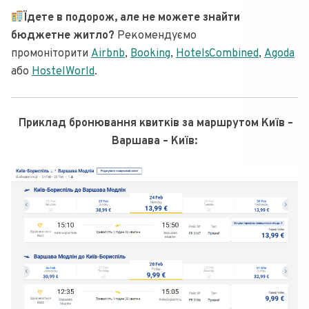
Їдете в подорож, але не можете знайти
бюджетне житло?
Рекомендуємо
промоніторити
Airbnb
,
Booking
,
HotelsCombined
,
Agoda
або
HostelWorld
.
Приклад бронювання квитків за маршрутом Київ –
Варшава – Київ: