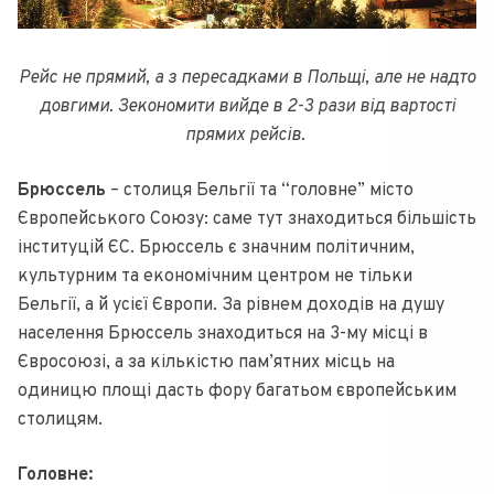
Рейс не прямий, а з пересадками в Польщі, але не надто
довгими. Зекономити вийде в 2-3 рази від вартості
прямих рейсів.
Брюссель
– столиця Бельгії та “головне” місто
Європейського Союзу: саме тут знаходиться більшість
інституцій ЄС. Брюссель є значним політичним,
культурним та економічним центром не тільки
Бельгії, а й усієї Європи. За рівнем доходів на душу
населення Брюссель знаходиться на 3-му місці в
Євросоюзі, а за кількістю пам’ятних місць на
одиницю площі дасть фору багатьом європейським
столицям.
Головне: