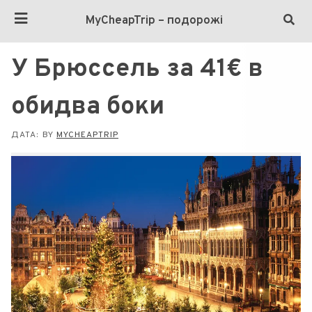
MyCheapTrip – подорожі
У Брюссель за 41€ в
обидва боки
ДАТА:
BY
MYCHEAPTRIP