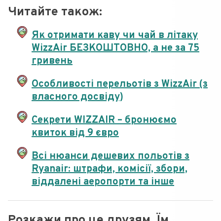
Читайте також:
Як отримати каву чи чай в літаку
WizzAir БЕЗКОШТОВНО, а не за 75
гривень
Особливості перельотів з WizzAir (з
власного досвіду)
Секрети WIZZAIR – бронюємо
квиток від 9 євро
Всі нюанси дешевих польотів з
Ryanair: штрафи, комісії, збори,
віддалені аеропорти та інше
Розкажи про це друзям. Їм