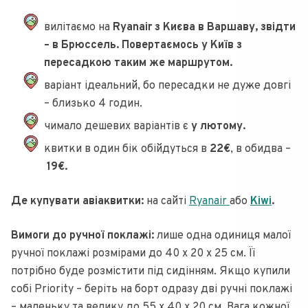
вилітаємо на
Ryanair з Києва в Варшаву, звідти
– в Брюссель. Повертаємось у Київ з
пересадкою таким же маршрутом.
варіант ідеальний, бо пересадки не дуже довгі
– близько 4 годин.
чимало дешевих варіантів є
у лютому.
квитки в один бік обійдуться в
22€
, в обидва –
19€.
Де купувати авіаквитки:
на сайті
Ryanair
або
Kiwi
.
Вимоги до ручної поклажі:
лише одна одиниця малої
ручної поклажі розмірами до 40 х 20 х 25 см. Її
потрібно буде розмістити під сидінням. Якщо купили
собі Priority – беріть на борт одразу дві ручні поклажі
– маленьку та велику до 55 x 40 x 20 см. Вага кожної