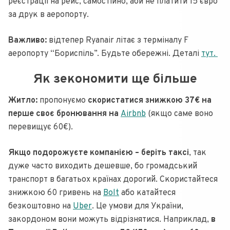
реєстрації на рейс, самостійно, аби не платити 15 євро
за друк в аеропорту.
Важливо:
відтепер Ryanair літає з терміналу F
аеропорту “Бориспіль”. Будьте обережні. Деталі
тут.
Як зекономити ще більше
Житло:
пропонуємо
скористатися знижкою 37€ на
перше своє бронювання на
Airbnb
(якщо саме воно
перевищує 60€).
Якщо подорожуєте компанією – беріть таксі
, так
дуже часто виходить дешевше, бо громадський
транспорт в багатьох країнах дорогий. Скористайтеся
знижкою 60 гривень на
Bolt
або катайтеся
безкоштовно на
Uber
. Це умови для України,
закордоном вони можуть відрізнятися. Наприклад,
в