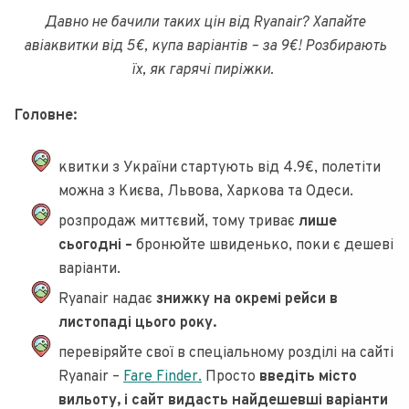
Давно не бачили таких цін від Ryanair? Хапайте
авіаквитки від 5€, купа варіантів – за 9€!
Розбирають
їх, як гарячі пиріжки.
Головне:
квитки з України стартують від 4.9€, полетіти
можна з Києва, Львова, Харкова та Одеси.
розпродаж миттєвий, тому триває
лише
сьогодні –
бронюйте швиденько, поки є дешеві
варіанти.
Ryanair надає
знижку на окремі рейси в
листопаді цього року.
перевіряйте свої в спеціальному розділі на сайті
Ryanair –
Fare Finder.
Просто
введіть місто
вильоту, і сайт видасть найдешевші варіанти