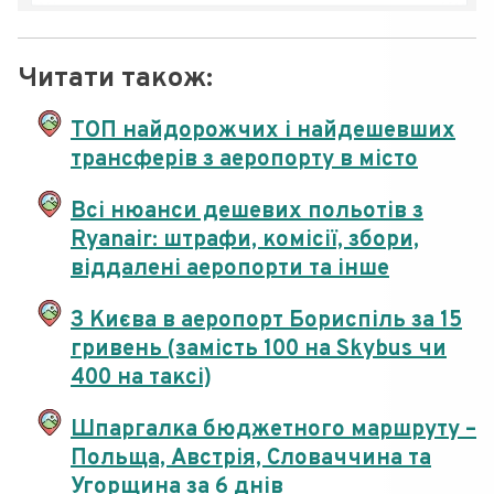
Читати також:
ТОП найдорожчих і найдешевших
трансферів з аеропорту в місто
Всі нюанси дешевих польотів з
Ryanair: штрафи, комісії, збори,
віддалені аеропорти та інше
З Києва в аеропорт Бориспіль за 15
гривень (замість 100 на Skybus чи
400 на таксі)
Шпаргалка бюджетного маршруту –
Польща, Австрія, Словаччина та
Угорщина за 6 днів