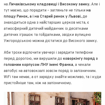
на
Личаківському кладовищі і Високому замку.
Але і
тут маємо, що порадити – загляньте не тільки
на
площу Ринок, а і на Старий ринок у Львові,
де
знаходиться одна з найстаріших церков міста, є
атмосферний дитячий майданчик із десятками
дитячих іграшок та гойдалками, звідки вулицею
Ужгородською можна дістатися до Високого замку.
Аби трохи відпочити увечері і зарядити телефони
перед дорогою, ми вирушили до
коворкінгу поряд з
головним корпусом ЛНУ імені Франка
, а чекали
автобус на автовокзалі зовсім поряд із залізничним.
WiFi там немає, а от зарядку знайти можливо, та і куди
пристойніше там, ніж на залізничному.