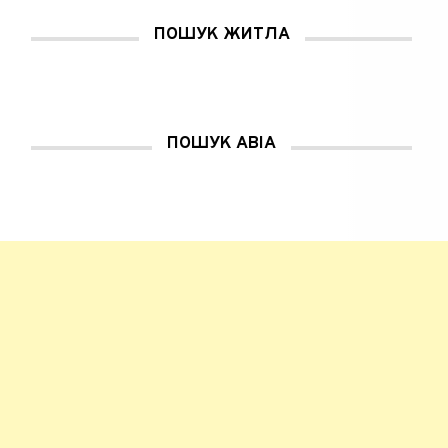
у
в
ПОШУК ЖИТЛА
і
к
н
і
)
ПОШУК АВІА