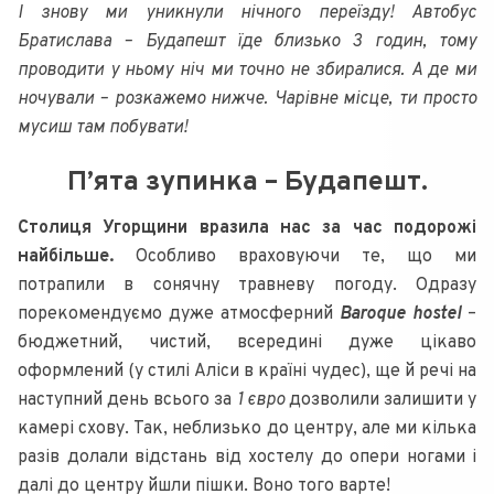
І знову ми уникнули нічного переїзду! Автобус
Братислава – Будапешт їде близько 3 годин, тому
проводити у ньому ніч ми точно не збиралися. А де ми
ночували – розкажемо нижче. Чарівне місце, ти просто
мусиш там побувати!
П’ята зупинка – Будапешт.
Столиця Угорщини вразила нас за час подорожі
найбільше.
Особливо враховуючи те, що ми
потрапили в сонячну травневу погоду. Одразу
порекомендуємо дуже атмосферний
Baroque hostel
–
бюджетний, чистий, всередині дуже цікаво
оформлений (у стилі Аліси в країні чудес), ще й речі на
наступний день всього за
1 євро
дозволили залишити у
камері схову. Так, неблизько до центру, але ми кілька
разів долали відстань від хостелу до опери ногами і
далі до центру йшли пішки. Воно того варте!