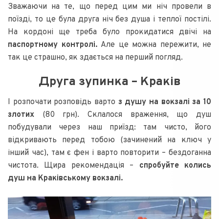
Зважаючи на те, що перед цим ми ніч провели в
поїзді, то це була друга ніч без душа і теплої постілі.
На кордоні ще треба було прокидатися двічі на
паспортному контролі.
Але це можна пережити, не
так це страшно, як здається на перший погляд.
Друга зупинка – Краків
І розпочати розповідь варто
з душу на вокзалі за 10
злотих
(80 грн). Склалося враження, що душ
побудували через наш приїзд: там чисто, його
відкривають перед тобою (зачинений на ключ у
інший час), там є фен і варто повторити – бездоганна
чистота. Щира рекомендація –
спробуйте колись
душ на Краківському вокзалі.