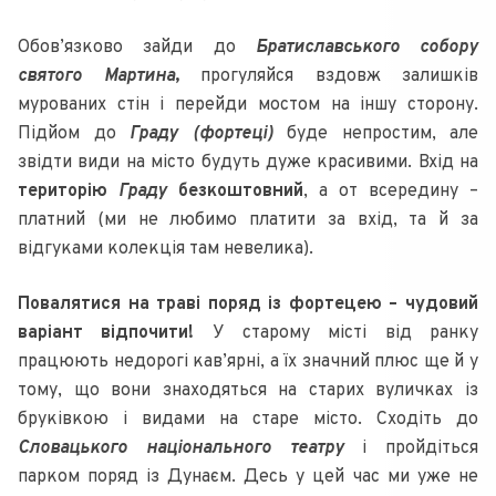
Обов’язково зайди до
Братиславського собору
святого Мартина
,
прогуляйся вздовж залишків
мурованих стін і перейди мостом на іншу сторону.
Підйом до
Граду (фортеці)
буде непростим, але
звідти види на місто будуть дуже красивими. Вхід на
територію
Граду
безкоштовний
, а от всередину –
платний (ми не любимо платити за вхід, та й за
відгуками колекція там невелика).
Повалятися на траві поряд із фортецею – чудовий
варіант відпочити!
У старому місті від ранку
працюють недорогі кав’ярні, а їх значний плюс ще й у
тому, що вони знаходяться на старих вуличках із
бруківкою і видами на старе місто. Сходіть до
Словацького національного театру
і пройдіться
парком поряд із Дунаєм. Десь у цей час ми уже не