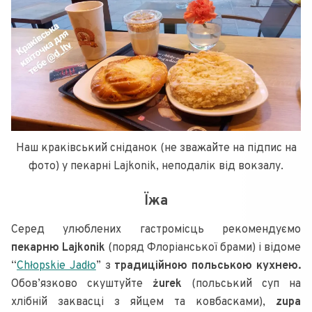
Наш краківський сніданок (не зважайте на підпис на
фото) у пекарні Lajkonik, неподалік від вокзалу.
Їжа
Серед улюблених гастромісць рекомендуємо
пекарню Lajkonik
(поряд Флоріанської брами) і відоме
“
Chłopskie Jadło
” з
традиційною польською кухнею.
Обов’язково скуштуйте
żurek
(польський суп на
хлібній заквасці з яйцем та ковбасками),
zupa