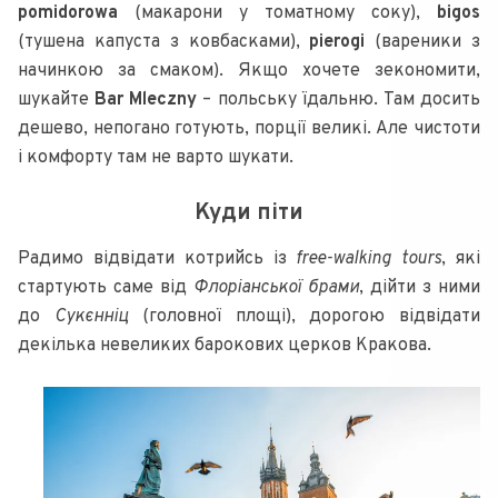
pomidorowa
(макарони у томатному соку),
bigos
(тушена капуста з ковбасками),
pierogi
(вареники з
начинкою за смаком). Якщо хочете зекономити,
шукайте
Bar Mleczny
– польську їдальню. Там досить
дешево, непогано готують, порції великі. Але чистоти
і комфорту там не варто шукати.
Куди піти
Радимо відвідати котрийсь із
free-walking tours
, які
стартують саме від
Флоріанської брами
, дійти з ними
до
Сукєнніц
(головної площі), дорогою відвідати
декілька невеликих барокових церков Кракова.