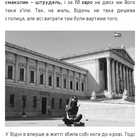
смаколик – штрудель,
і за
10 євро
на двох ми його
таки з’їли. Так, на жаль, Відень не така дешева
столиця, але всі витрати там були вартими того.
У Відні я вперше в житті збила собі ноги до крові. Тоді