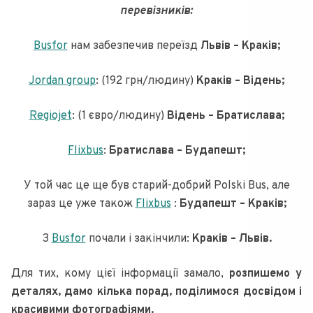
перевізників:
Busfor
нам забезпечив переїзд
Львів – Краків;
Jordan group
: (192 грн/людину)
Краків – Відень;
Regiojet
: (1 євро/людину)
Відень – Братислава;
Flixbus
:
Братислава – Будапешт;
У той час це ще був старий-добрий Polski Bus, але
зараз це уже також
Flixbus
:
Будапешт – Краків;
З
Busfor
почали і закінчили:
Краків – Львів.
Для тих, кому цієї інформації замало,
розпишемо у
деталях, дамо кілька порад, поділимося досвідом і
красивими фотографіями.