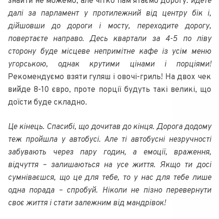
знайти не можемо, але чітко пам’ятаємо дорогу:
йдете
далі за парламент у протилежний від центру бік і,
дійшовши до дороги і мосту, переходите дорогу,
повертаєте направо.
Десь квартали за 4-5 по ліву
сторону буде місцеве непримітне кафе із усім меню
угорською, однак крутими цінами і порціями!
Рекомендуємо взяти гуляш і овочі-гриль! На двох чек
вийде 8-10 євро, проте порції будуть такі великі, що
доїсти буде складно.
Це кінець. Спасибі, що дочитав до кінця. Дорога додому
теж пройшла у автобусі. Але ті автобусні незручності
забувають через пару годин, а емоції, враження,
відчуття – залишаються на усе життя. Якщо ти досі
сумніваєшся, що це для тебе, то у нас для тебе лише
одна порада – спробуй. Ніколи не пізно перевернути
своє життя і стати залежним від мандрівок!