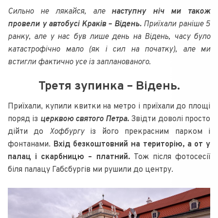
Сильно не лякайся, але
наступну ніч ми також
провели у автобусі Краків – Відень.
Приїхали раніше 5
ранку, але у нас був лише день на Відень, часу було
катастрофічно мало (як і сил на початку), але ми
встигли фактично усе із запланованого.
Третя зупинка – Відень.
Приїхали, купили квитки на метро і приїхали до площі
поряд із
церквою святого Петра
.
Звідти доволі просто
дійти до
Хофбургу
із його прекрасним парком і
фонтанами.
Вхід безкоштовний на територію, а от у
палац і скарбницю – платний.
Тож після фотосесії
біля палацу Габсбургів ми рушили до центру.