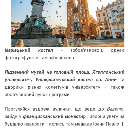
Маріацький костел
– (обов’язково!), однак
фотографувати там заборонено.
Підземний музей на головній площі, Ягеллонський
університет, Університетський костел св. Анни
та
дворики різних колегіумів університету – також
обов’язковий пункт програми!
Прогуляйся вздовж вулички, що веде до
Вавелю
,
зайди у
францисканський монастир
і зверни увагу на
будівлю навпроти – колись там мешкав Іоанн Павло ІІ,