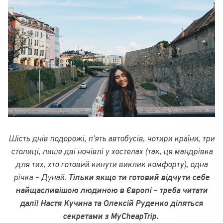
Шість днів подорожі, п’ять автобусів, чотири країни, три
столиці, лише дві ночівлі у хостелах (так, ця мандрівка
для тих, хто готовий кинути виклик комфорту), одна
річка – Дунай.
Тільки якщо ти готовий відчути себе
найщасливішою людиною в Європі – треба читати
далі! Настя Кучина та Олексій Руденко діляться
секретами з MyCheapTrip.