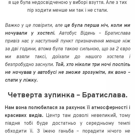
я ще була недосвідченою у виборі взуття. Але з тих
пір ходити менше ми так і не стали.
Важко у це повірити, але
це була перша ніч, коли ми
ночували у хостелі.
Автобус Відень – Братислава
привіз нас у наступний пункт призначення менше ніж
за дві години, втома була такою сильною, що за 2 євро
ми взяли таксі, доїхали до нашого хостела і
безпробудно заснули.
Той, хто ніколи три ночі поспіль
не ночував у автобусі не зможе зрозуміти, як воно –
спати у ліжку.
Четверта зупинка – Братислава.
Нам вона полюбилася за рахунок її атмосферності і
красивих видів.
Центр там доволі невеликий, тому
півдня тобі буде достатньо у середньому темпі
обходити її. З їжею ганьба – порадити нічого не