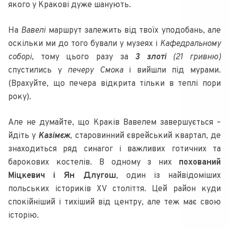
якого у Кракові дуже шанують.
На
Вавелі
маршрут залежить від твоїх уподобань, але
оскільки ми до того бували у музеях і
Кафедральному
соборі
, тому цього разу за
3 злоті
(21 гривню)
спустились у
печеру Смока
і вийшли під мурами.
(Врахуйте, що печера відкрита тільки в теплі пори
року).
Але не думайте, що Краків Вавелем завершується –
йдіть у
Казімєж
, старовинний єврейський квартал, де
знаходиться ряд синагог і важливих готичних та
барокових костелів. В одному з них
похований
Міцкевич і Ян Длугош
, один із найвідоміших
польських істориків XV століття. Цей район куди
спокійніший і тихіший від центру, але теж має свою
історію.