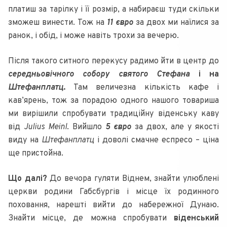
платиш за тарілку і її розмір, а набираєш туди скільки
зможеш винести. Тож на
11 євро
за двох ми наїлися за
ранок, і обід, і може навіть трохи за вечерю.
Після такого ситного перекусу радимо йти в центр до
середньовічного собору святого Стефана
і на
Штефанплатц
.
Там величезна кількість кафе і
кав’ярень, тож за порадою одного нашого товариша
ми вирішили спробувати традиційну віденську каву
від
Julius Meinl
. Вийшло
5 євро
за двох, але у якості
виду на
Штефанплатц
і доволі смачне еспресо – ціна
ще пристойна.
Що далі?
До вечора гуляти Віднем, знайти улюблені
церкви родини Габсбургів і місце їх родинного
поховання, нарешті вийти до набережної Дунаю.
Знайти місце, де можна спробувати
віденський