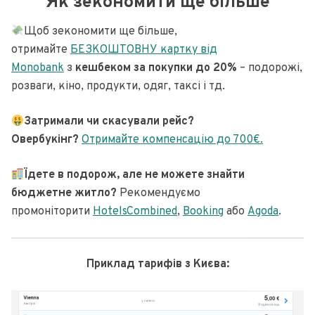
Як зекономити ще більше
Щоб зекономити ще більше,
отримайте
БЕЗКОШТОВНУ картку від
Monobank
з
кешбеком за покупки до 20%
– подорожі,
розваги, кіно, продукти, одяг, таксі і тд.
Затримали чи скасували рейс?
Овербукінг?
Отримайте компенсацію до 700€.
Їдете в подорож, але не можете знайти
бюджетне житло?
Рекомендуємо
промоніторити
HotelsCombined
,
Booking
або
Agoda
.
Приклад тарифів з Києва: