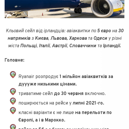
Кльовий сейл від ірландців: авіаквитки по
5 євро
на
30
напрямків
з
Києва
,
Львова, Харкова
та
Одеси
у різні
міста
Польщі
,
Італії
,
Австрії
,
Словаччини
та
Ірландії.
Головне:
Ryanair розпродує
1 мільйон авіаквитків за
дуууже низькими цінами.
триватиме сейл
до 30 червня
включно.
поширюється на рейси у
липні 2021-го.
класні варіанти є не лише
на перельоти по
Європі, а і в Марокко.