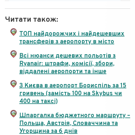
Читати також:
ТОП найдорожчих і найдешевших
трансферів з аеропорту в місто
Всі нюанси дешевих польотів з
Ryanair: штрафи, комісії, збори,
віддалені аеропорти та інше
З Києва в аеропорт Бориспіль за 15
гривень (замість 100 на Skybus чи
400 на таксі)
Шпаргалка бюджетного маршруту –
Польща, Австрія, Словаччина та
Угорщина за 6 днів