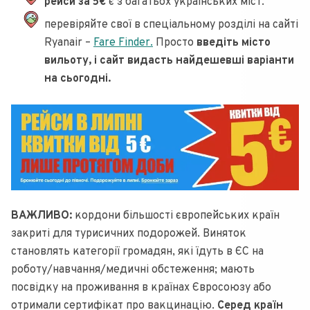
рейси за 5€
є з багатьох українських міст.
перевіряйте свої в спеціальному розділі на сайті
Ryanair –
Fare Finder.
Просто
введіть місто
вильоту, і сайт видасть найдешевші варіанти
на сьогодні.
ВАЖЛИВО:
кордони більшості європейських країн
закриті для турисичних подорожей. Виняток
становлять категорії громадян, які їдуть в ЄС на
роботу/навчання/медичні обстеження; мають
посвідку на проживання в країнах Євросоюзу або
отримали сертифікат про вакцинацію.
Серед країн