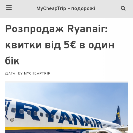
MyCheapTrip – подорожі
Розпродаж Ryanair:
квитки від 5€ в один
бік
ДАТА:
BY
MYCHEAPTRIP