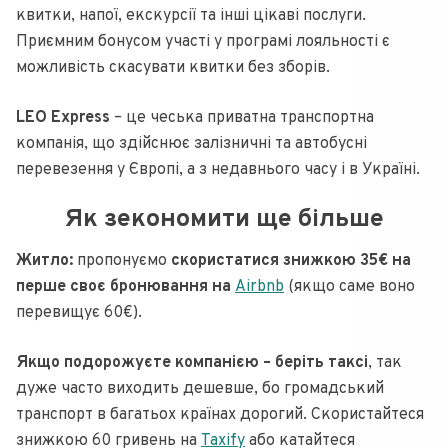
квитки, напої, екскурсії та інші цікаві послуги.
Приємним бонусом участі у програмі лояльності є
можливість скасувати квитки без зборів.
LEO Express
– це чеська приватна транспортна
компанія, що здійснює залізничні та автобусні
перевезення у Європі, а з недавнього часу і в Україні.
Як зекономити ще більше
Житло:
пропонуємо
скористатися знижкою 35€ на
перше своє бронювання на
Airbnb
(якщо саме воно
перевищує 60€).
Якщо подорожуєте компанією – беріть таксі
, так
дуже часто виходить дешевше, бо громадський
транспорт в багатьох країнах дорогий. Скористайтеся
знижкою 60 гривень на
Taxify
або катайтеся