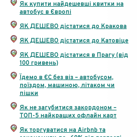
Як купити найдешевші квитки на
автобус в Європі
ЯК ДЕШЕВО дістатися до Кракова
ЯК ДЕШЕВО дістатися до Катовіце
ЯК ДЕШЕВО дістатися в Прагу (від
100 гривень)
Їдемо в ЄС без віз – автобусом,
поїздом, машиною, літаком чи
пішки
Як не загубитися закордоном –
ТОП-5 найкращих офлайн карт
Як торгуватися на Airbnb та