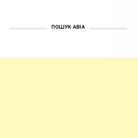
н
і
)
ПОШУК АВІА