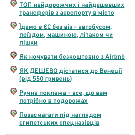
ТОП найдорожчих і найдешевших
трансферів з аеропорту в місто
Їдемо в ЄС без віз – автобусом,
поїздом, машиною, літаком чи
пішки
Як ночувати безкоштовно з Airbnb
ЯК ДЕШЕВО дістатися до Венеції
(від 550 гривень)
Ручна поклажа – все, що вам
потрібно в подорожах
Позасмагати під наглядом
єгипетських спецназівців