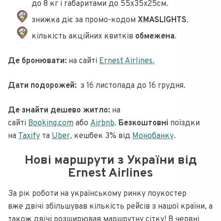
до 8 кг і габаритами до 55х35х25см.
знижка діє за промо-кодом
XMASLIGHTS
.
кількість акційних квитків
обмежена
.
Де бронювати:
на сайті
Ernest Airlines.
Дати подорожей:
з 16 листопада до 16 грудня.
Де знайти дешево житло:
на
сайті
Booking.com
або
Airbnb
.
Безкоштовні
поїздки
на
Taxify
та
Uber,
кешбек 3% від
Монобанку
.
Нові маршрути з України від
Ernest Airlines
За рік роботи на українському ринку лоукостер
вже двічі збільшував кількість рейсів з нашої країни, а
також двічі розширював маршрутну сітку! В червні