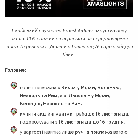
Італійський лоукостер Ernest Airlines запустив нову
акцію: 10% знижки на перельоти на передноворічні
свята. Перельоти з України в Італію від 76 євро в обидва
боки.
Головне:
полетіти можна
з Києва у Мілан, Болонью,
Неаполь та Рим, а зі Львова – у Мілан,
Венецію, Неаполь та Рим.
купити акційні квитки треба
до 16 листопада
,
подорожувати
з 16 листопада до 16 грудня.
у вартості квитка лише
ручна поклажа
вагою