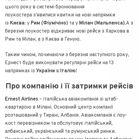
цього року в системі бронювання
лоукостера з’явилися квитки на нові напрямки
із
Києва
: у
Рим (Фіумічіно)
та у
Мілан (Мальпенса)
.А з
березня лоукостер відкриває нові рейси з Харкова в
Рим та Мілан, а з Києва в Геную.
Таким чином, починаючи з березня наступного року,
Ернест буде виконувати регулярні рейси на 13
напрямках із
України
в
Італію
!
Про компанію і її затримки рейсів
Ernest Airlines
– італійська авіакомпанія зі штаб-
квартирою в Мілані. Основний центр компанії
розташований у Тирані, Албанія. Авіакомпанія є лоу-
кост перевізником та обслуговує італійський,
албанський, український та румунський ринки.