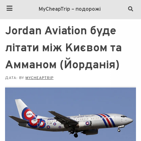
MyCheapTrip – подорожі
Jordan Aviation буде
літати між Києвом та
Амманом (Йорданія)
ДАТА:
BY
MYCHEAPTRIP