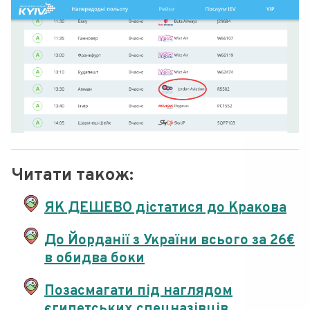
Читати також:
ЯК ДЕШЕВО дістатися до Кракова
До Йорданії з України всього за 26€
в обидва боки
Позасмагати під наглядом
єгипетських спецназівців