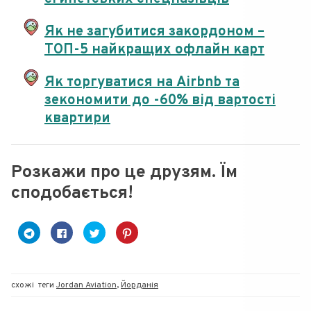
Як не загубитися закордоном –
ТОП-5 найкращих офлайн карт
Як торгуватися на Airbnb та
зекономити до -60% від вартості
квартири
Розкажи про це друзям. Їм
сподобається!
C
C
C
Н
l
l
l
а
i
i
i
т
c
c
c
и
k
k
k
с
t
t
t
н
o
o
o
і
схожі
теги
Jordan Aviation
,
Йорданія
s
s
s
т
h
h
h
ь
a
a
a
,