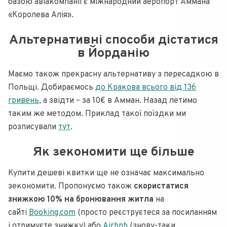
базою авіакомпанії є міжнародний аеропорт Аммана
«Королева Алія».
Альтернативні способи дістатися
в Йорданію
Маємо також прекрасну альтернативу з пересадкою в
Польщі. Добираємось
до Кракова всього від 136
гривень
, а звідти – за 10€ в Амман. Назад летимо
таким же методом. Приклад такої поїздки ми
розписували
тут
.
Як зекономити ще більше
Купити дешеві квитки ще не означає максимально
зекономити. Пропонуємо також
скористатися
знижкою 10% на бронювання житла
на
сайті
Booking.com
(просто реєструєтеся за посиланням
і отримуєте знижку) або
Airbnb
(знову-таки