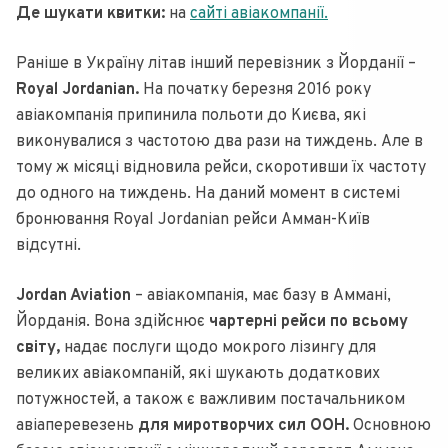
Де шукати квитки:
на
сайті авіакомпанії.
Раніше в Україну літав інший перевізник з Йорданії –
Royal Jordanian.
На початку березня 2016 року
авіакомпанія припинила польоти до Києва, які
виконувалися з частотою два рази на тиждень. Але в
тому ж місяці відновила рейси, скоротивши їх частоту
до одного на тиждень. На даний момент в системі
бронювання Royal Jordanian рейси Амман-Київ
відсутні.
Jordan Aviation
– авіакомпанія, має базу в Аммані,
Йорданія. Вона здійснює
чартерні рейси по всьому
світу,
надає послуги щодо мокрого лізингу для
великих авіакомпаній, які шукають додаткових
потужностей, а також є важливим постачальником
авіаперевезень
для миротворчих сил ООН.
Основною