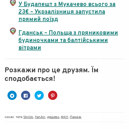
У Будапешт з Мукачево всього за
23€ – Укрзалізниця запустила
прямий поїзд
Гданськ – Польща з пряниковими
будиночками та балтійськими
вітрами
Розкажи про це друзям. Їм
сподобається!
C
C
C
Н
l
l
l
а
i
i
i
т
c
c
c
и
k
k
k
с
t
t
t
н
o
o
o
і
схожі
теги
SkyUp
,
YanAir
,
дешево
,
МАУ
,
Париж
s
s
s
т
h
h
h
ь
a
a
a
,
r
r
r
щ