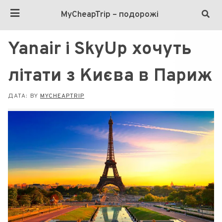
MyCheapTrip – подорожі
Yanair і SkyUp хочуть
літати з Києва в Париж
ДАТА:
BY
MYCHEAPTRIP