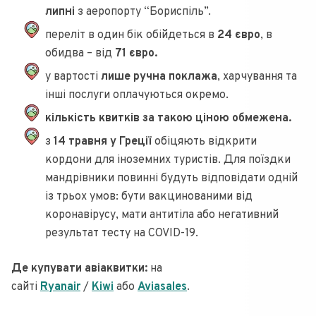
липні
з аеропорту “Бориспіль”.
переліт в один бік обійдеться в
24 євро
, в
обидва – від
71 євро.
у вартості
лише ручна поклажа
, харчування та
інші послуги оплачуються окремо.
кількість квитків за такою ціною обмежена.
з
14 травня у Греції
обіцяють відкрити
кордони для іноземних туристів. Для поїздки
мандрівники повинні будуть відповідати одній
із трьох умов: бути вакцинованими від
коронавірусу, мати антитіла або негативний
результат тесту на COVID-19.
Де купувати авіаквитки:
на
сайті
Ryanair
/
Kiwi
або
Aviasales
.