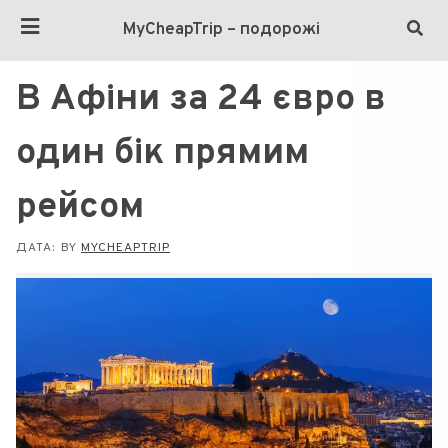
MyCheapTrip – подорожі
В Афіни за 24 євро в
один бік прямим
рейсом
ДАТА:
BY
MYCHEAPTRIP