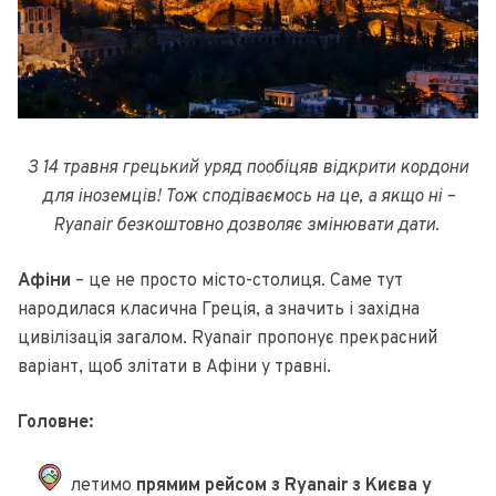
З 14 травня грецький уряд пообіцяв відкрити кордони
для іноземців! Тож сподіваємось на це, а якщо ні –
Ryanair безкоштовно дозволяє змінювати дати.
Афіни
– це не просто місто-столиця. Саме тут
народилася класична Греція, а значить і західна
цивілізація загалом. Ryanair пропонує прекрасний
варіант, щоб злітати в Афіни у травні.
Головне:
летимо
прямим рейсом з Ryanair з Києва у