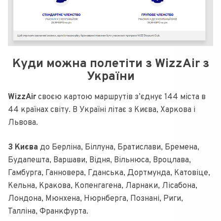
Куди можна полетіти з WizzAir з
України
WizzAir
своєю картою маршрутів з’єднує 144 міста в
44 країнах світу. В Україні літає з Києва, Харкова і
Львова.
З Києва
до Берліна, Біллуна, Братислави, Бремена,
Будапешта, Варшави, Відня, Вільнюса, Вроцлава,
Гамбурга, Ганновера, Гданська, Дортмунда, Катовіце,
Кельна, Кракова, Копенгагена, Ларнаки, Лісабона,
Лондона, Мюнхена, Нюрнберга, Познані, Риги,
Талліна, Франкфурта.