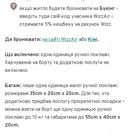
якщо житло будете бронювати на
Букінг
–
введіть туди свій код учасника WizzAir і
отримаєте 5% кешбеку на рахунок Wizz.
Де бронювати:
на сайті WizzAir
або
Kiwi
.
Що включено:
одна одиниця ручної поклажі.
Харчування на борту та додаткові послуги не
включені.
Багаж:
лише одна одиниця малої ручної поклажі
розмірами
35cm x 20cm x 20cm.
Для тих, хто
додатково придбав послугу пріоритетної посадки –
можна взяти на борт ще одну одиницю ручної
поклажі до 10 кг та габаритами до
55cm x 40cm x
20cm.