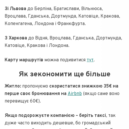
Зі Львова
до Берліна, Братислави, Вільнюса,
Вроцлава, Гданська, Дортмунда, Катовіце, Кракова,
Копенгагена, Лондона і Франкфурта.
З Харкова
до Відня, Вроцлава, Гданська, Дортмунда,
Катовіце, Кракова і Лондона.
Карту маршрутів
можна подивитися
тут
.
Як зекономити ще більше
Житло:
пропонуємо
скористатися знижкою 35€ на
перше своє бронювання на
Airbnb
(якщо саме воно
перевищує 60€).
Якщо подорожуєте компанією – беріть таксі
, так
дуже часто виходить дешевше, бо громадський