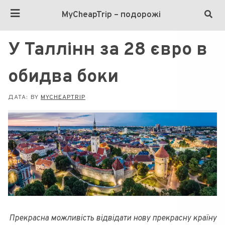
MyCheapTrip – подорожі
У Таллінн за 28 євро в
обидва боки
ДАТА:
BY
MYCHEAPTRIP
Прекрасна можливість відвідати нову прекрасну країну