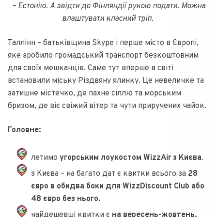
– Естонію. А звідти до Фінляндії рукою подати. Можна
влаштувати класний тріп.
Таллінн – батьківщина Skype і перше місто в Європі,
яке зробило громадський транспорт безкоштовним
для своїх мешканців. Саме тут вперше в світі
встановили міську Різдвяну ялинку. Це невеличке та
затишне містечко, де пахне сіллю та морським
бризом, де віє свіжий вітер та чути приручених чайок.
Головне:
летимо
угорським лоукостом WizzAir з Києва
.
з Києва – на багато дат є квитки всього за
28
євро в обидва боки для WizzDiscount Club або
48 євро без нього.
найдешевші квитки є
на вересень-жовтень.