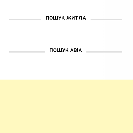
і
к
н
і
ПОШУК ЖИТЛА
)
ПОШУК АВІА