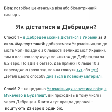
Віза
: потрібна шенгенська віза або біометричний
паспорт.
Як дістатися в Дебрецен?
Спосіб 1
–
в Дебрецен можна дістатися з України
за 8
євро.
Маршрут такий:
добираємося Укрзалізницею до
міста Чоп (поїзди є з більшості великих міст України),
там в касі вокзалу купуємо квиток до Дебрецена за
8,2 євро. Поїздів є багато: два прямих і більше 10 з
пересадкою (розклад можна глянути
тут
або
тут
).
Деталі цього способу
дивіться в повному матеріалі.
Спосіб 2
– нещодавно
Укрзалізниця запустила поїзд з
Мукачево в Будапешт,
він проходить в тому числі і
через Дебрецен. Квитки тут правда дорожчі –
коштують 23 євро в один бік.