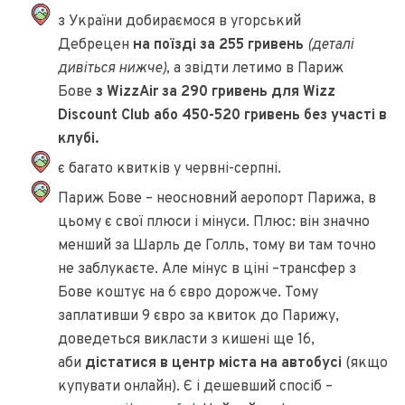
з України добираємося в угорський
Дебрецен
на поїзді за 255 гривень
(деталі
дивіться нижче),
а звідти летимо в Париж
Бове
з WizzAir за 290 гривень для Wizz
Discount Club або 450-520 гривень без участі в
клубі.
є багато квитків у червні-серпні.
Париж Бове – неосновний аеропорт Парижа, в
цьому є свої плюси і мінуси. Плюс: він значно
менший за Шарль де Голль, тому ви там точно
не заблукаєте. Але мінус в ціні –трансфер з
Бове коштує на 6 євро дорожче. Тому
заплативши 9 євро за квиток до Парижу,
доведеться викласти з кишені ще 16,
аби
дістатися в центр міста на автобусі
(якщо
купувати онлайн). Є і дешевший спосіб –