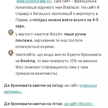
www.covoiturage.fr/
. Цей сайт – французька
локалізація відомого нам Blablacar. На сайті й
справді є багацько пропозицій з аеропорту в
Париж, а
поїздку можна взяти всього за 4-5
євро.
у вартості квитків WizzAir
лише ручна
поклажа
, харчування та інші послуги
оплачуються окремо.
пам’ятайте, що якщо житло будете бронювати
на
Booking
, то вам повернуть 10% на рахунок
Wizz
(компанії співпрацюють,тому є така
прекрасна можливість).
Де бронювати квитки на поїзд:
на сайті
угорської
залізниці.
Де бронювати квитки на літак:
на сайті WizzAir.