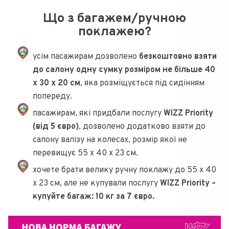
Що з багажем/ручною
поклажею?
усім пасажирам дозволено
безкоштовно взяти
до салону одну сумку розміром не більше 40
x 30 x 20 см
, яка розміщується під сидінням
попереду.
пасажирам, які придбали послугу
WIZZ Priority
(від 5 євро)
, дозволено додатково взяти до
салону валізу на колесах, розмір якої не
перевищує 55 x 40 x 23 см.
хочете брати велику ручну поклажу до 55 x 40
x 23 см, але не купували послугу
WIZZ Priority –
купуйте багаж: 10 кг за 7 євро.