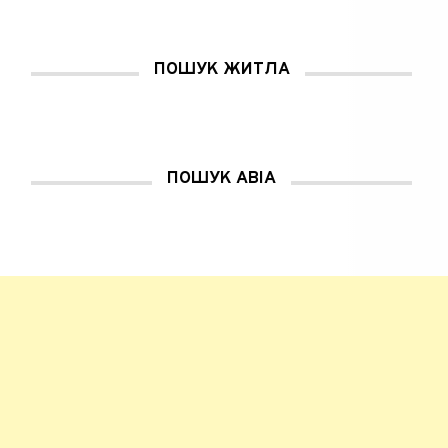
в
і
к
н
і
ПОШУК ЖИТЛА
)
ПОШУК АВІА