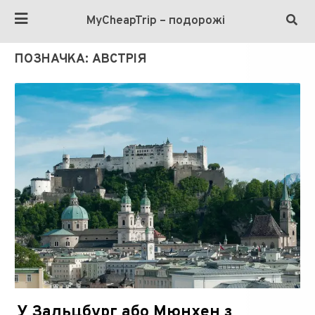
MyCheapTrip – подорожі
ПОЗНАЧКА:
АВСТРІЯ
У Зальцбург або Мюнхен з