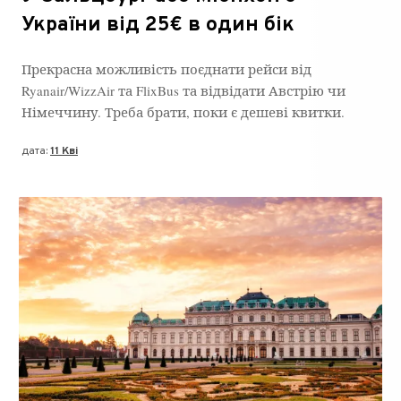
України від 25€ в один бік
Прекрасна можливість поєднати рейси від
Ryanair/WizzAir та FlixBus та відвідати Австрію чи
Німеччину. Треба брати, поки є дешеві квитки.
дата:
11 Кві