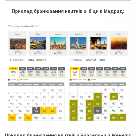
Приклад бронювання квитків з Ібіци в Мадрид:
Приклад бронювання квитків з Барселони в Женеву: