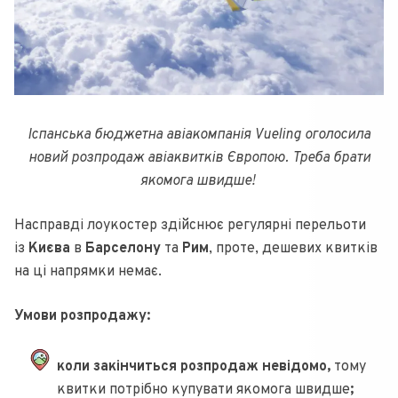
Іспанська бюджетна авіакомпанія Vueling оголосила
новий розпродаж авіаквитків Європою. Треба брати
якомога швидше!
Насправді лоукостер здійснює регулярні перельоти
із
Києва
в
Барселону
та
Рим
, проте, дешевих квитків
на ці напрямки немає.
Умови розпродажу:
коли закінчиться розпродаж невідомо,
тому
квитки потрібно купувати якомога швидше
;