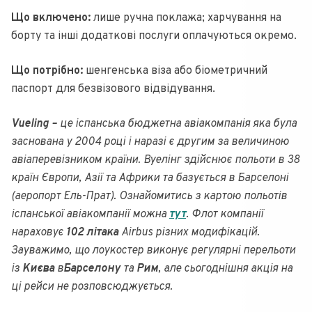
Що включено:
лише ручна поклажа; харчування на
борту та інші додаткові послуги оплачуються окремо.
Що потрібно:
шенгенська віза або біометричний
паспорт для безвізового відвідування.
Vueling –
це іспанська бюджетна авіакомпанія яка була
заснована у 2004 році і наразі є другим за величиною
авіаперевізником країни. Вуелінг
здійснює польоти в 38
країн Європи, Азії та Африки та базується в Барселоні
(аеропорт Ель-Прат). Ознайомитись з картою польотів
іспанської авіакомпанії можна
тут
. Флот компанії
нараховує
102 літака
Airbus різних модифікацій.
Зауважимо, що лоукостер виконує регулярні перельоти
із
Києва
в
Барселону
та
Рим
, але сьогоднішня акція на
ці рейси не розповсюджується.