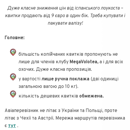
Дуже класне зниження цін від іспанського лоукоста –
квитки продають від 9 євро в один бік. Треба купувати і
пакувати валізу!
Головне:
більшість копійчаних квитків пропонують не
лише для членів клубу
MegaVolotea,
а і для всіх
охочих. Дуже класна пропозиція.
у вартості
лише ручна поклажа
(дві одиниці
загальною вагою до 10 кг).
кількість дешевих квитків
обмежена.
Авіаперевізник не літає з України та Польщі, проте
літає з Чехії та Австрії. Мережа маршрутів перевізника
є
тут
.