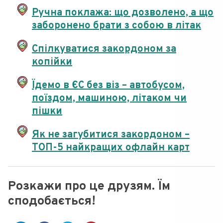
Ручна поклажа: що дозволено, а що
заборонено брати з собою в літак
Спілкуватися закордоном за
копійки
Їдемо в ЄС без віз – автобусом,
поїздом, машиною, літаком чи
пішки
Як не загубитися закордоном –
ТОП-5 найкращих офлайн карт
Розкажи про це друзям. Їм
сподобається!