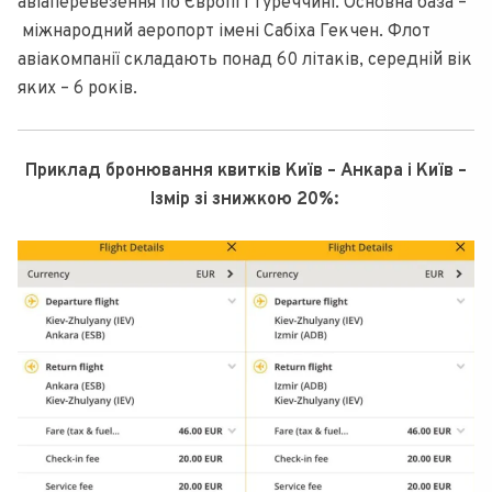
авіаперевезення по Європі і Туреччині. Основна база –
міжнародний аеропорт імені Сабіха Гекчен. Флот
авіакомпанії складають понад 60 літаків, середній вік
яких – 6 років.
Приклад бронювання квитків Київ – Анкара і Київ –
Ізмір зі знижкою 20%: