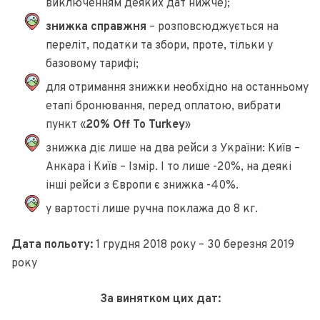
виключенням деяких дат нижче);
знижка справжня
– розповсюджується на
переліт, податки та збори, проте, тільки у
базовому тарифі;
для отримання знижки необхідно на останньому
етапі бронювання, перед оплатою, вибрати
пункт «
20% Off To Turkey
»
знижка діє лише на два рейси з України: Київ –
Анкара і Київ – Ізмір. І то лише -20%, на деякі
інші рейси з Європи є знижка -40%.
у вартості лише ручна поклажа до 8 кг.
Дата польоту:
1 грудня 2018 року – 30 березня 2019
року
За винятком цих дат: