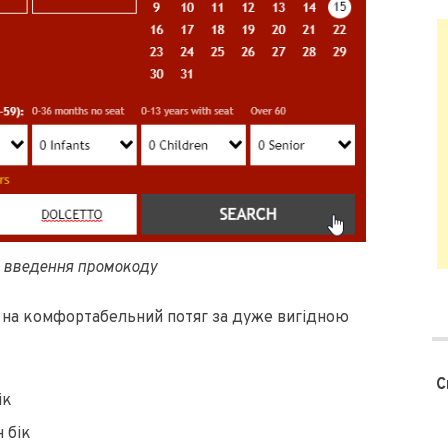
 введення промокоду
и на комфортабельний потяг за дуже вигідною
С
ік
 бік