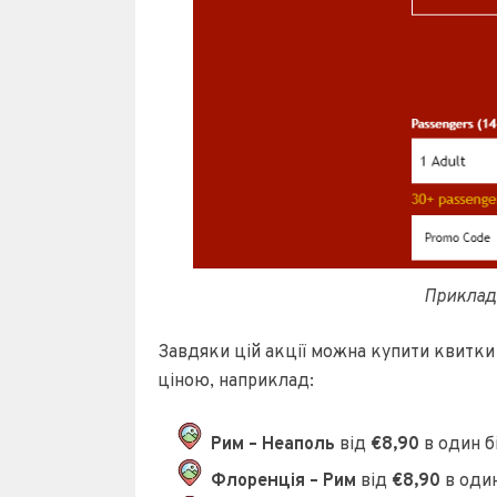
Приклад
Завдяки цій акції можна купити квитк
ціною, наприклад:
Рим – Неаполь
від
€8,90
в один б
Флоренція – Рим
від
€8,90
в один