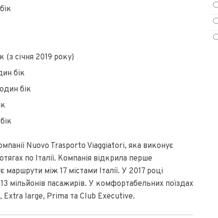
бік
к (з січня 2019 року)
дин бік
один бік
ік
бік
мпанії Nuovo Trasporto Viaggiatori, яка виконує
тягах по Італії. Компанія відкрила перше
є маршрути між 17 містами Італії. У 2017 році
ж 13 мільйонів пасажирів. У комфортабельних поїздах
Extra large, Prima та Club Executive.