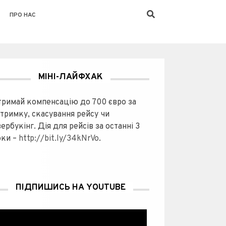
ПРО НАС
МІНІ-ЛАЙФХАК
тримай компенсацію до 700 євро за
атримку, скасування рейсу чи
ербукінг. Дія для рейсів за останні 3
оки –
http://bit.ly/34kNrVo
.
ПІДПИШИСЬ НА YOUTUBE