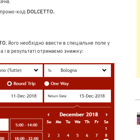
жена.
ь промо-код
DOLCETTO
.
TO
, його необхідно ввести в спеціальне поле у
а і в результаті отримаємо знижку: