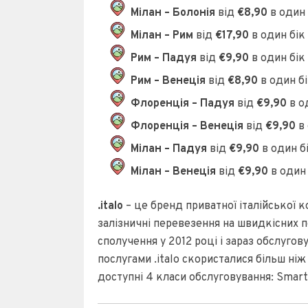
Мілан – Болонія
від
€8,90
в один 
Мілан – Рим
від
€17,90
в один бік
Рим – Падуя
від
€9,90
в один бік
Рим – Венеція
від
€8,90
в один бі
Флоренція – Падуя
від
€9,90
в о
Флоренція – Венеція
від
€9,90
в 
Мілан – Падуя
від
€9,90
в один б
Мілан – Венеція
від
€9,90
в один 
.italo
– це бренд приватної італійської ко
залізничні перевезення на швидкісних по
сполучення у 2012 році і зараз обслугову
послугами .italo скористалися більш ні
доступні 4 класи обслуговування: Smart, 