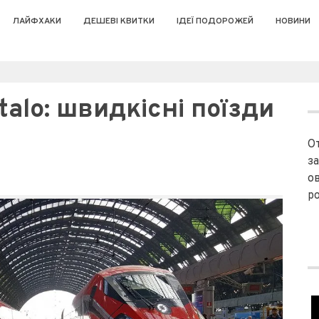
ЛАЙФХАКИ
ДЕШЕВІ КВИТКИ
ІДЕЇ ПОДОРОЖЕЙ
НОВИНИ
talo: швидкісні поїзди
О
з
ов
р