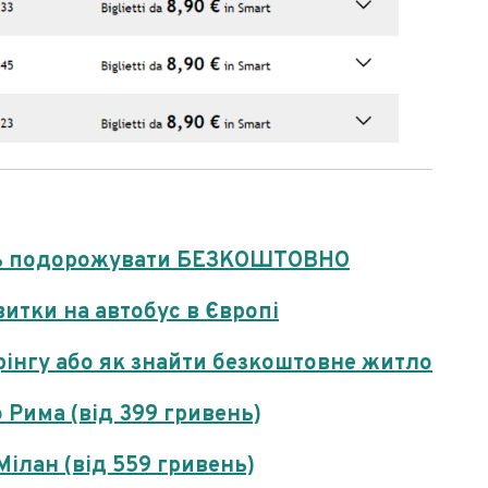
уть подорожувати БЕЗКОШТОВНО
итки на автобус в Європі
інгу або як знайти безкоштовне житло
Рима (від 399 гривень)
ілан (від 559 гривень)