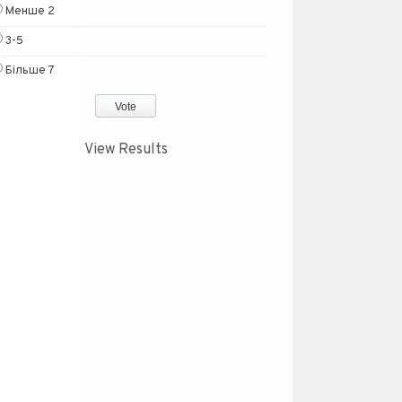
Менше 2
3-5
Більше 7
View Results