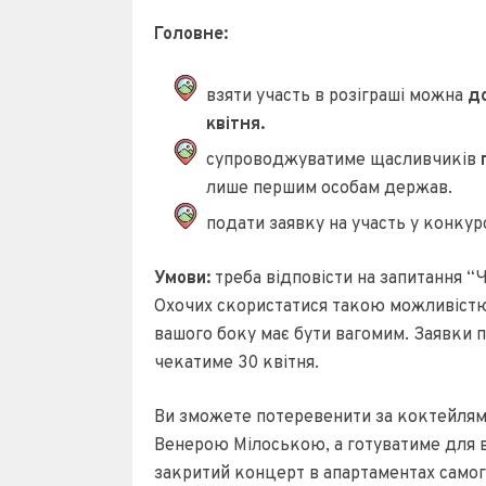
Головне:
взяти участь в розіграші можна
до
квітня.
супроводжуватиме щасливчиків
п
лише першим особам держав.
подати заявку на участь у конку
Умови:
треба відповісти на запитання “
Охочих скористатися такою можливістю,
вашого боку має бути вагомим. Заявки 
чекатиме 30 квітня.
Ви зможете потеревенити за коктейлям
Венерою Мілоською, а готуватиме для в
закритий концерт в апартаментах самог