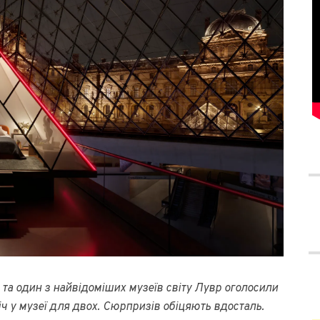
та один з найвідоміших музеїв світу Лувр оголосили
ч у музеї для двох. Сюрпризів обіцяють вдосталь.