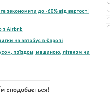
 та зекономити до -60% від вартості
 з Airbnb
итки на автобус в Європі
обусом, поїздом, машиною, літаком чи
Їм сподобається!