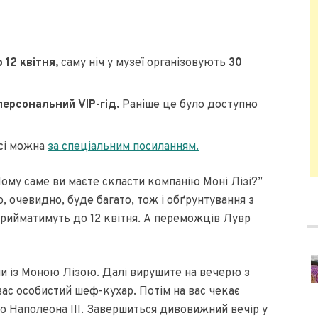
 12 квітня,
саму ніч у музеї організовують
30
ерсональний VIP-гід.
Раніше це було доступно
рсі можна
за спеціальним посиланням.
Чому саме ви маєте скласти компанію Моні Лізі?”
 очевидно, буде багато, тож і обґрунтування з
прийматимуть до 12 квітня. А переможців Лувр
и із Моною Лізою. Далі вирушите на вечерю з
ас особистий шеф-кухар. Потім на вас чекає
о Наполеона III. Завершиться дивовижний вечір у