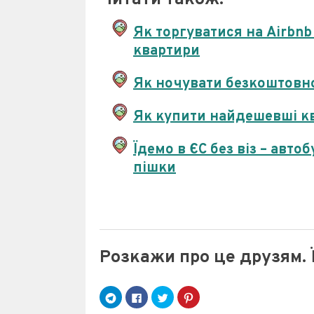
Як торгуватися на Airbnb
квартири
Як ночувати безкоштовно
Як купити найдешевші кв
Їдемо в ЄС без віз – авт
пішки
Розкажи про це друзям. 
C
C
C
Н
l
l
l
а
i
i
i
т