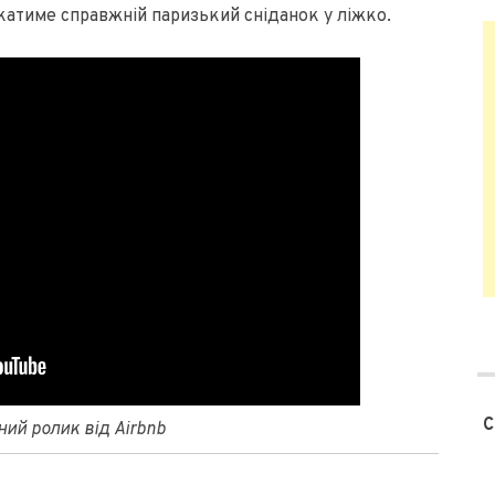
чекатиме справжній паризький сніданок у ліжко.
С
ий ролик від Airbnb