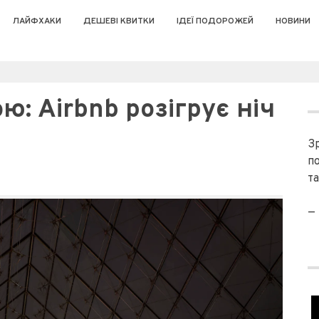
ЛАЙФХАКИ
ДЕШЕВІ КВИТКИ
ІДЕЇ ПОДОРОЖЕЙ
НОВИНИ
ю: Airbnb розігрує ніч
З
п
та
—