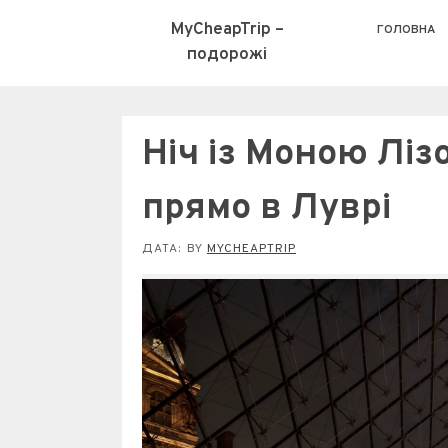
MyCheapTrip –
ГОЛОВНА
подорожі
Ніч із Моною Лізо
прямо в Луврі
ДАТА:
BY
MYCHEAPTRIP