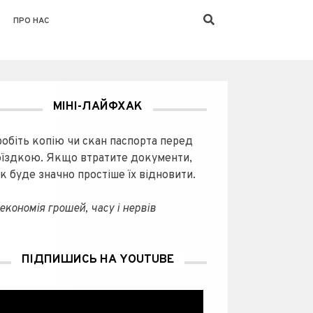
ПРО НАС
МІНІ-ЛАЙФХАК
робіть копію чи скан паспорта перед
оїздкою. Якщо втратите документи,
к буде значно простіше їх відновити.
економія грошей, часу і нервів
ПІДПИШИСЬ НА YOUTUBE