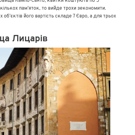
довища Кампо-Санто, квитки коштують по 5
кількох пам’яток, то вийде трохи зекономити.
 об’єктів його вартість складе 7 Євро, а для трьох
ща Лицарів