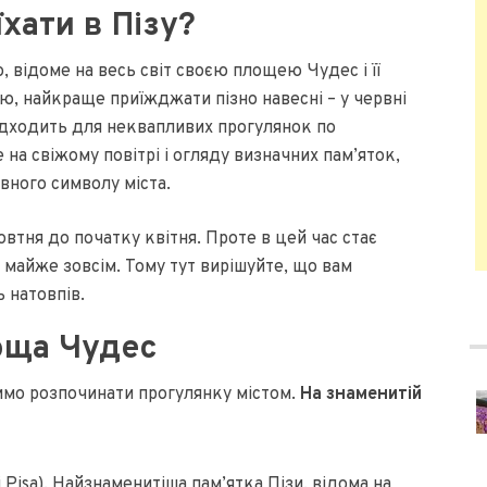
їхати в Пізу?
, відоме на весь світ своєю площею Чудес і її
, найкраще приїжджати пізно навесні – у червні
підходить для неквапливих прогулянок по
на свіжому повітрі і огляду визначних пам’яток,
овного символу міста.
овтня до початку квітня. Проте в цей час стає
є майже зовсім. Тому тут вирішуйте, що вам
 натовпів.
оща Чудес
адимо розпочинати прогулянку містом.
На знаменитій
 Pisa). Найзнаменитіша пам’ятка Пізи, відома на