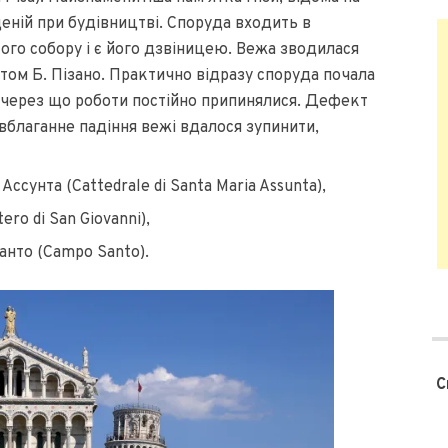
еній при будівництві. Споруда входить в
ого собору і є його дзвіницею. Вежа зводилася
ктом Б. Пізано. Практично відразу споруда почала
, через що роботи постійно припинялися. Дефект
евблаганне падіння вежі вдалося зупинити,
сунта (Cattedrale di Santa Maria Assunta),
ro di San Giovanni),
нто (Campo Santo).
С