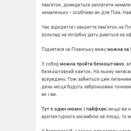
пам’яток, доведеться заплатити немале
немаленьку – особливо як для Пізи. Наві
Час відкриття і закриття пам’яток на 
розклад на потрібну дату дивіться на оф
Піднятися на Пізанську вежу
можна за 
У собор
можна пройти безкоштовно
, 
безкоштовний квиток. На ньому написан
всередину. Тож займіться цим питанням 
день місця будуть заброньовані тоннами
як і ви.
Тут є один нюанс і лайфхак:
якщо ви ку
архітектурного ансамблю на площі, то 