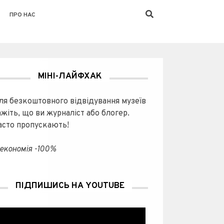
ПРО НАС
МІНІ-ЛАЙФХАК
ля безкоштовного відвідування музеїв
ажіть, що ви журналіст або блогер.
асто пропускають!
економія -100%
ПІДПИШИСЬ НА YOUTUBE