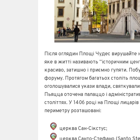
Після оглядин Площі Чудес вирушайте на 
яке в житті називають “історичним цен
красиво, затишно і приємно гуляти. Поб
форуму. Протягом багатьох століть пл
оголошувалися укази влади, святкували
Пьяцца оточена палаццо і адміністрати
століттях. У 1406 році на Площі лицарі
периметру розташовані:
церква Сан-Сікстус;
церква Санто-Стефано (Santo Ste