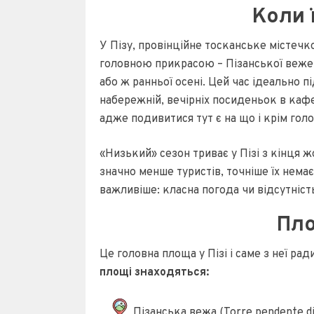
Коли 
У Пізу, провінційне тосканське містечко
головною прикрасою – Пізанської вежею
або ж ранньої осені. Цей час ідеально 
набережній, вечірніх посиденьок в кафе 
адже подивитися тут є на що і крім гол
«Низький» сезон триває у Пізі з кінця ж
значно менше туристів, точніше їх нема
важливіше: класна погода чи відсутність
Пл
Це головна площа у Пізі і саме з неї р
площі знаходяться:
Пізанська вежа (Torre pendente di