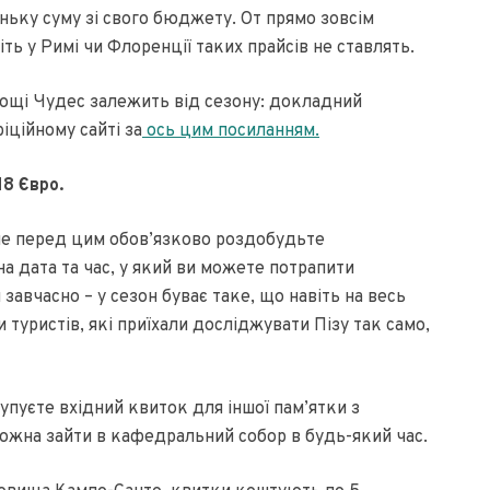
ньку суму зі свого бюджету. От прямо зовсім
ть у Римі чи Флоренції таких прайсів не ставлять.
Площі Чудес залежить від сезону: докладний
іційному сайті за
ось цим посиланням.
18 Євро.
але перед цим обов’язково роздобудьте
а дата та час, у який ви можете потрапити
завчасно – у сезон буває таке, що навіть на весь
 туристів, які приїхали досліджувати Пізу так само,
пуєте вхідний квиток для іншої пам’ятки з
можна зайти в кафедральний собор в будь-який час.