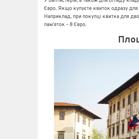
У баптистерій, а також для огляду кла
Євро. Якщо купуєте квиток одразу для 
Наприклад, при покупці квитка для двох
пам’яток – 8 Євро.
Пло