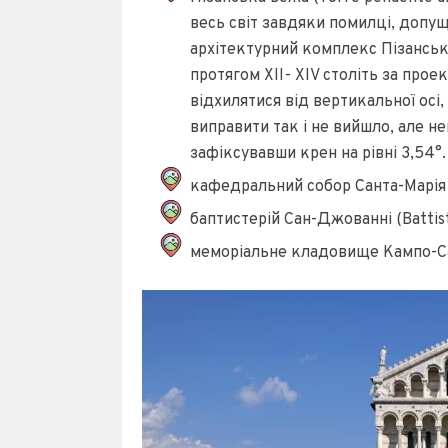
весь світ завдяки помилці, допущ
архітектурний комплекс Пізанськ
протягом XII- XIV століть за прое
відхилятися від вертикальної осі
виправити так і не вийшло, але н
зафіксувавши крен на рівні 3,54°.
кафедральний собор Санта-Марія Ас
баптистерій Сан-Джованні (Battiste
меморіальне кладовище Кампо-Са