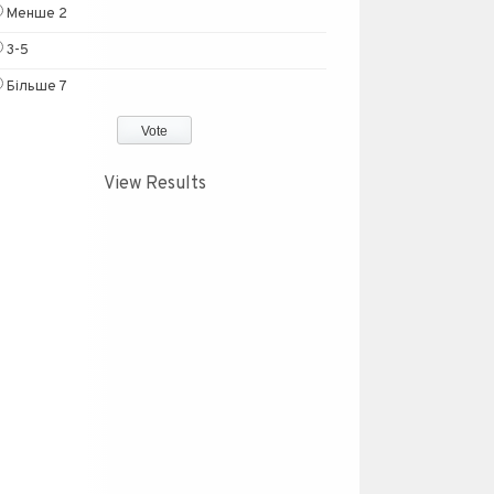
Менше 2
3-5
Більше 7
View Results