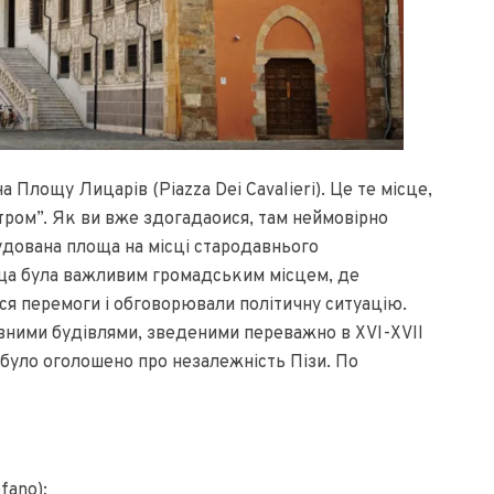
Площу Лицарів (Piazza Dei Cavalieri). Це те місце,
тром”. Як ви вже здогадаоися, там неймовірно
удована площа на місці стародавнього
оща була важливим громадським місцем, де
ся перемоги і обговорювали політичну ситуацію.
вними будівлями, зведеними переважно в XVI-XVII
в було оголошено про незалежність Пізи. По
fano);