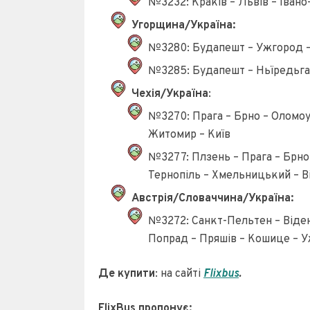
№3232: Краків – Львів – Іван
Угорщина/Україна:
№3280: Будапешт – Ужгород – 
№3285: Будапешт – Ньїредьгаз
Чехія/Україна
:
№3270: Прага – Брно – Оломоуц
Житомир – Київ
№3277: Плзень – Прага – Брно 
Тернопіль – Хмельницький – В
Австрія/Словаччина/Україна:
№3272: Санкт-Пельтен – Відень
Попрад – Пряшів – Кошице – У
Де купити
: на сайті
Flixbus
.
FlixBus пропонує: