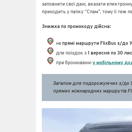
заповнити свої дані, вказати електронну
приходить у папку “Спам”, тому її теж п
Знижка по промокоду дійсна:
на
прямі маршрути FlixBus з/до 
для поїздок з
1 вересня по 30 л
при бронюванні
у мобільному до
Загалом для подорожуючих з/до Ук
прямих міжнародних маршрутів Fli