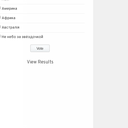
Америка
Африка
Австралія
Не небо за звёздочкой
View Results