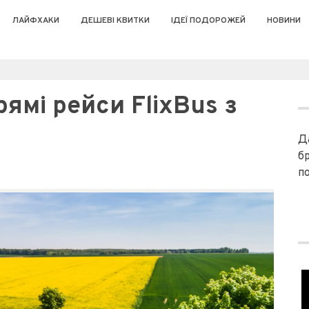
ЛАЙФХАКИ
ДЕШЕВІ КВИТКИ
ІДЕЇ ПОДОРОЖЕЙ
НОВИНИ
ямі рейси FlixBus з
Д
б
п