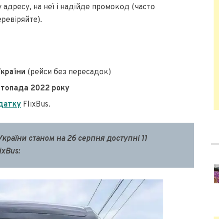
 адресу, на неї і надійде промокод (часто
еревіряйте).
України
(рейси без пересадок)
истопада 2022 року
датку
FlixBus.
раїни станом на 26 серпня доступні 11
xBus: