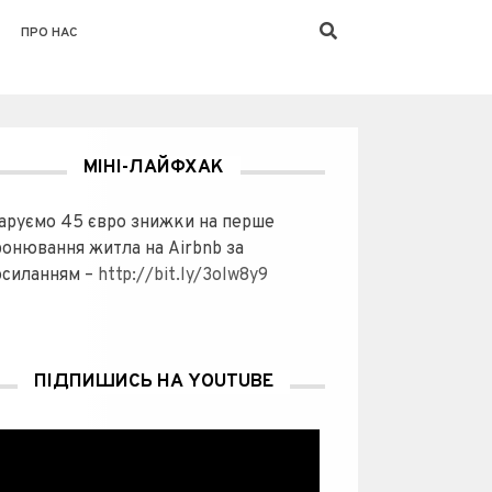
ПРО НАС
МІНІ-ЛАЙФХАК
аруємо 45 євро знижки на перше
ронювання житла на Airbnb за
осиланням –
http://bit.ly/3olw8y9
ПІДПИШИСЬ НА YOUTUBE