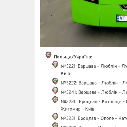
Польща/Україна
:
№3221: Варшава – Люблін – Лу
Київ
№3222: Варшава – Люблін – Лу
№3241: Варшава – Люблін – Ль
№3230: Вроцлав – Катовіце – 
Житомир – Київ
№3231: Вроцлав – Ополе – Като