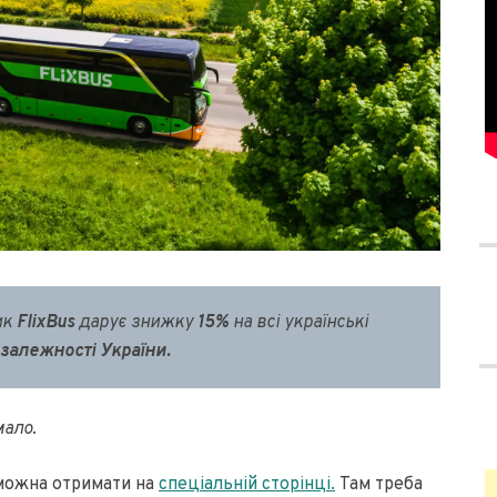
ик
FlixBus
дарує знижку
15%
на всі українські
залежності України.
мало.
 можна отримати на
спеціальній сторінці.
Там треба