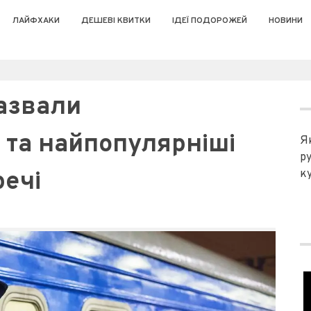
ЛАЙФХАКИ
ДЕШЕВІ КВИТКИ
ІДЕЇ ПОДОРОЖЕЙ
НОВИНИ
назвали
 та найпопулярніші
Я
р
речі
ку