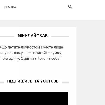
ПРО НАС
МІНІ-ЛАЙФХАК
кщо летите лоукостом і маєте лише
учну поклажу – не напихайте сумку
пою одягу. Одягніть його на себе!
ПІДПИШИСЬ НА YOUTUBE