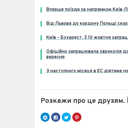
Вперше поїзди за напрямком Київ-Л
Від Львова до кордону Польщі скоро
Київ – Бухарест. З 10 жовтня запра
Офіційно запрацювала євроколія до
вересня
З наступного місяця в ЄС діятиме 
Розкажи про це друзям. 
C
C
C
Н
l
l
l
а
i
i
i
т
c
c
c
и