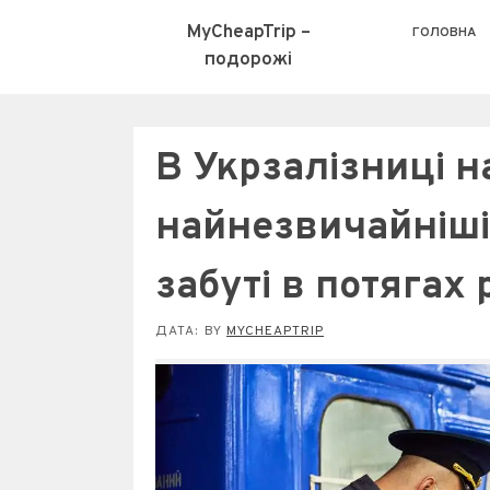
MyCheapTrip –
ГОЛОВНА
подорожі
В Укрзалізниці 
найнезвичайніші
забуті в потягах 
ДАТА:
BY
MYCHEAPTRIP