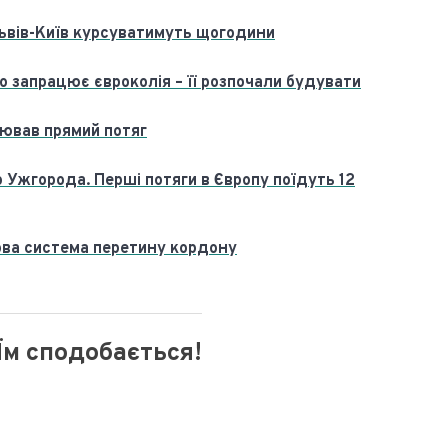
ьвів-Київ курсуватимуть щогодини
 запрацює євроколія – її розпочали будувати
цював прямий потяг
 Ужгорода. Перші потяги в Європу поїдуть 12
нова система перетину кордону
Їм сподобається!