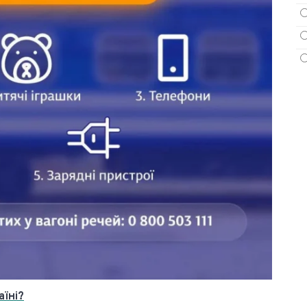
аїні?