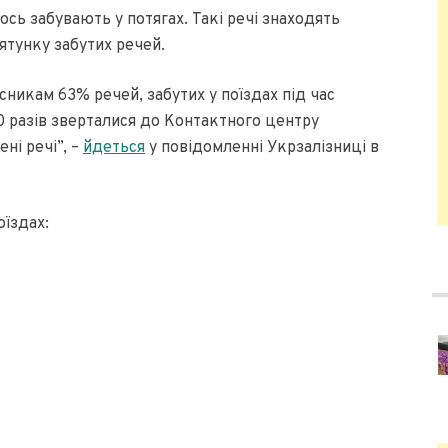
ось забувають у потягах. Такі речі знаходять
ятунку забутих речей.
сникам 63% речей, забутих у поїздах під час
0 разів зверталися до Контактного центру
ні речі”, –
йдеться
у повідомленні Укрзалізниці в
їздах: