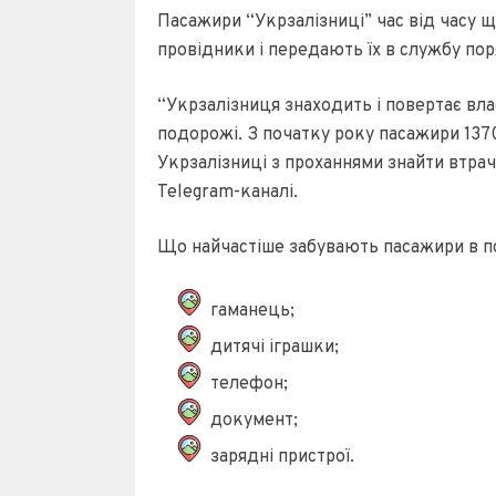
Пасажири “Укрзалізниці” час від часу щ
провідники і передають їх в службу пор
“Укрзалізниця знаходить і повертає вла
подорожі. З початку року пасажири 137
Укрзалізниці з проханнями знайти втраче
Telegram-каналі.
Що найчастіше забувають пасажири в по
гаманець;
дитячі іграшки;
телефон;
документ;
зарядні пристрої.