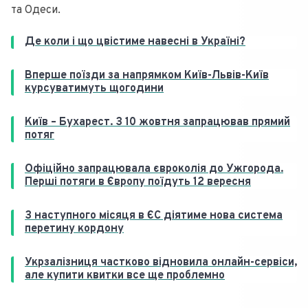
та Одеси.
Де коли і що цвістиме навесні в Україні?
Вперше поїзди за напрямком Київ-Львів-Київ
курсуватимуть щогодини
Київ – Бухарест. З 10 жовтня запрацював прямий
потяг
Офіційно запрацювала євроколія до Ужгорода.
Перші потяги в Європу поїдуть 12 вересня
З наступного місяця в ЄС діятиме нова система
перетину кордону
Укрзалізниця частково відновила онлайн-сервіси,
але купити квитки все ще проблемно