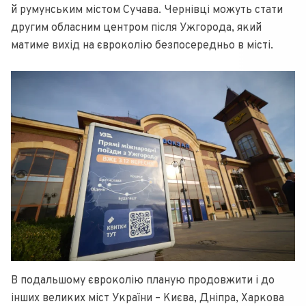
й румунським містом Сучава. Чернівці можуть стати
другим обласним центром після Ужгорода, який
матиме вихід на євроколію безпосередньо в місті.
В подальшому євроколію планую продовжити і до
інших великих міст України – Києва, Дніпра, Харкова