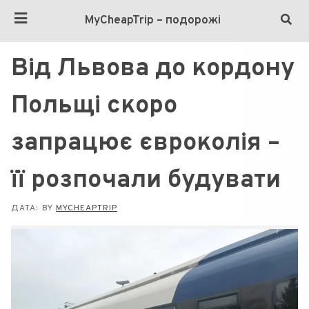
MyCheapTrip – подорожі
Від Львова до кордону
Польщі скоро
запрацює євроколія –
її розпочали будувати
ДАТА:
BY
MYCHEAPTRIP