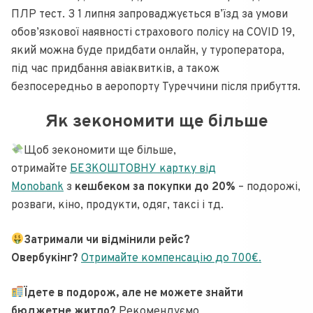
ПЛР тест. З 1 липня запроваджується в’їзд за умови
обов’язкової наявності страхового полісу на COVID 19,
який можна буде придбати онлайн, у туроператора,
під час придбання авіаквитків, а також
безпосередньо в аеропорту Туреччини після прибуття.
Як зекономити ще більше
Щоб зекономити ще більше,
отримайте
БЕЗКОШТОВНУ картку від
Monobank
з
кешбеком за покупки до 20%
– подорожі,
розваги, кіно, продукти, одяг, таксі і тд.
Затримали чи відмінили рейс?
Овербукінг?
Отримайте компенсацію до 700€.
Їдете в подорож, але не можете знайти
бюджетне житло?
Рекомендуємо