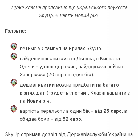
Дуже класна пропозиція від українського лоукоста
SkyUp. Є навіть Новий рік!
Головне:
летимо у Стамбул на крилах SkyUp.
найдешевші квитки є зі Львова, з Києва та
Одеси – удвічі дорожче, найдорожчі рейси з
Запоріжжя (70 євро в один бік).
дешеві квитки можна придбати
на багато
різних дат (грудень-лютий).
Класні варіанти є
і
на Новий рік.
вартість перельоту в один бік – від
25 євро
, в
обидва боки – від
52 євро.
SkyUp отримав дозвіл від Державіаслужби України на