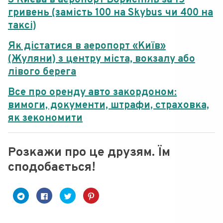
З Києва в аеропорт Бориспіль за 15
гривень (замість 100 на Skybus чи 400 на
таксі)
Як дістатися в аеропорт «Київ»
(Жуляни) з центру міста, вокзалу або
лівого берега
Все про оренду авто закордоном:
вимоги, документи, штрафи, страховка,
як зекономити
Розкажи про це друзям. Їм
сподобається!
C
C
C
Н
l
l
l
а
i
i
i
т
c
c
c
и
k
k
k
с