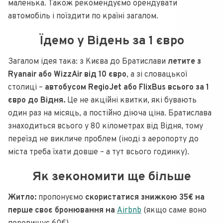
маленька. Також рекомендуємо орендувати
автомобіль і поїздити по країні загалом.
Їдемо у Відень за 1 євро
Загалом ідея така: з Києва до Братислави
летите з
Ryanair або WizzAir від 10 євро
, а зі словацької
столиці –
автобусом RegioJet або FlixBus всього за 1
євро до Відня.
Це не акційні квитки, які бувають
один раз на місяць, а постійно діюча ціна. Братислава
знаходиться всього у 80 кілометрах від Відня, тому
переїзд не викличе проблем (іноді з аеропорту до
міста треба їхати довше – а тут всього годинку).
Як зекономити ще більше
Житло:
пропонуємо
скористатися знижкою 35€ на
перше своє бронювання на
Airbnb
(якщо саме воно