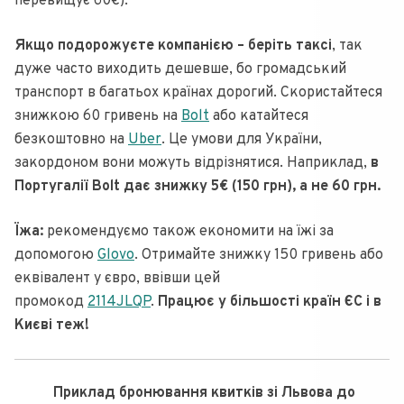
перевищує 60€).
Якщо подорожуєте компанією – беріть таксі
, так
дуже часто виходить дешевше, бо громадський
транспорт в багатьох країнах дорогий. Скористайтеся
знижкою 60 гривень на
Bolt
або катайтеся
безкоштовно на
Uber
. Це умови для України,
закордоном вони можуть відрізнятися. Наприклад,
в
Португалії Bolt дає знижку 5€ (150 грн), а не 60 грн.
Їжа:
рекомендуємо також економити на їжі за
допомогою
Glovo
. Отримайте знижку 150 гривень або
еквівалент у євро, ввівши цей
промокод
2114JLQP
.
Працює у більшості країн ЄС і в
Києві теж!
Приклад бронювання квитків зі Львова до