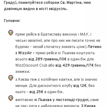
Граду), помилуйтеся собором Св. Мартіна, чию
дзвіницю видно в місті звідусіль.
Головне:
прямі рейси в Братиславу виконує і МАУ, і
чеські авіалінії, але про них ми писати точно не
будемо – нехай спочатку знизять ціни:)
Летимо
з WizzAir –
прямі рейси зі Львова коштують
всього
від 289 гривень/10€
в один бік для
WizzDiscount Club або
від 429 гривень/17€
без
знижки.
з Києва теж є копійчані квитки, але їх значно
менше. Для дисконтного клубу
від 12€
, без
нього –
від 25€
в один бік.
вилітаємо
зі Львова у листопаді-грудні,
саме
на такі дати є найдешевші варіанти.
З Києва