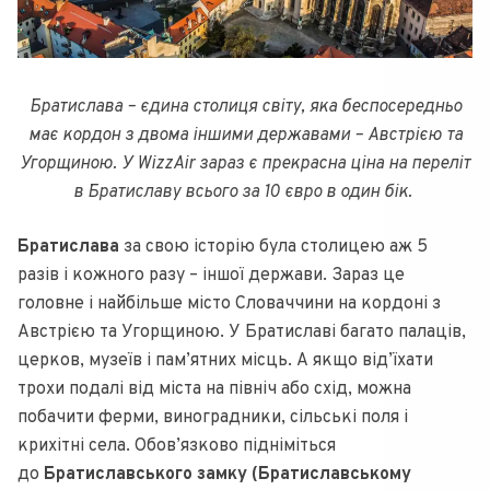
Братислава – єдина столиця світу, яка беспосередньо
має кордон з двома іншими державами – Австрією та
Угорщиною. У WizzAir зараз є прекрасна ціна на переліт
в Братиславу всього за 10 євро в один бік.
Братислава
за свою історію була столицею аж 5
разів і кожного разу – іншої держави. Зараз це
головне і найбільше місто Словаччини на кордоні з
Австрією та Угорщиною. У Братиславі багато палаців,
церков, музеїв і пам’ятних місць. А якщо від’їхати
трохи подалі від міста на північ або схід, можна
побачити ферми, виноградники, сільські поля і
крихітні села. Обов’язково підніміться
до
Братиславського замку (Братиславському