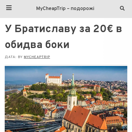
MyCheapTrip – подорожі
У Братиславу за 20€ в
обидва боки
ДАТА:
BY
MYCHEAPTRIP