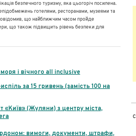
ікація безпечного туризму, яка цьогоріч посилена.
епідобмежень готелями, ресторанами, музеями та
 повідомив, що найближчим часом пройде
ери, що також підвищить рівень безпеки для
оря і вічного all inclusive
испіль за 15 гривень (замість 100 на
т «Київ» (Жуляни) з центру міста,
ега
С
ордоном: вимоги, документи, штрафи,