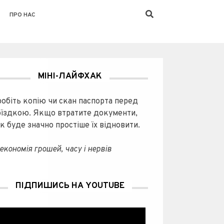
ПРО НАС
МІНІ-ЛАЙФХАК
робіть копію чи скан паспорта перед
оїздкою. Якщо втратите документи,
к буде значно простіше їх відновити.
економія грошей, часу і нервів
ПІДПИШИСЬ НА YOUTUBE