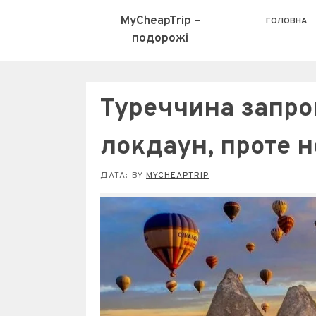
MyCheapTrip –
ГОЛОВНА
подорожі
Туреччина запр
локдаун, проте н
ДАТА:
BY
MYCHEAPTRIP