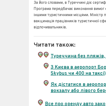
За його словами, в Туреччині діє сертиф
Програма передбачає виконання вимог 
іншими туристичними місцями. Міністр
вакцинація працівників туристичної сф
відпочивальників.
Читати також:
Туреччина без пляжів, м
З Києва в аеропорт Бор
Skybus чи 400 на таксі)
Як дістатися в аеропор
вокзалу або лівого бер
Все про оренду авто зак