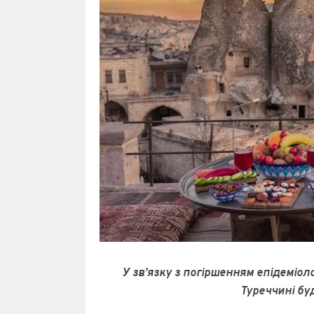
У зв’язку з погіршенням епідеміологі
Туреччині бу