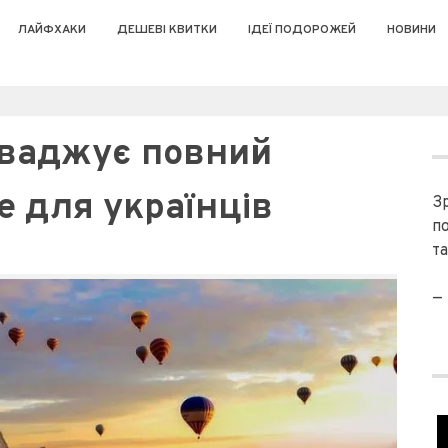
ЛАЙФХАКИ
ДЕШЕВІ КВИТКИ
ІДЕЇ ПОДОРОЖЕЙ
НОВИНИ
оваджує повний
е для українців
З
п
та
—