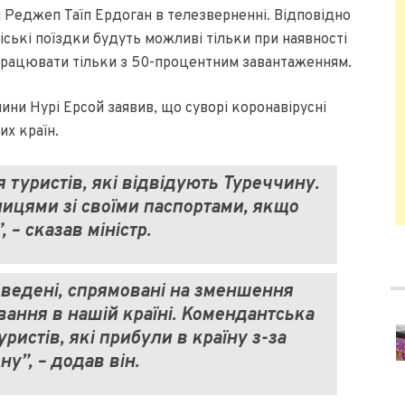
Реджеп Таїп Ердоган в телезверненні. Відповідно
іські поїздки будуть можливі тільки при наявності
 працювати тільки з 50-процентним завантаженням.
чини Нурі Ерсой заявив, що суворі коронавірусні
их країн.
туристів, які відвідують Туреччину.
ицями зі своїми паспортами, якщо
, – сказав міністр.
введені, спрямовані на зменшення
вання в нашій країні. Комендантська
ристів, які прибули в країну з-за
у”, – додав він.