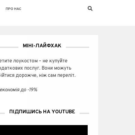
ПРО НАС
МІНІ-ЛАЙФХАК
етите лоукостом – не купуйте
одаткових послуг. Вони можуть
бійтися дорожче, ніж сам переліт.
економія до -19%
ПІДПИШИСЬ НА YOUTUBE