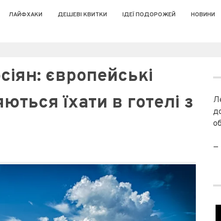
ЛАЙФХАКИ
ДЕШЕВІ КВИТКИ
ІДЕЇ ПОДОРОЖЕЙ
НОВИНИ
сіян: європейські
ються їхати в готелі з
Л
д
о
—