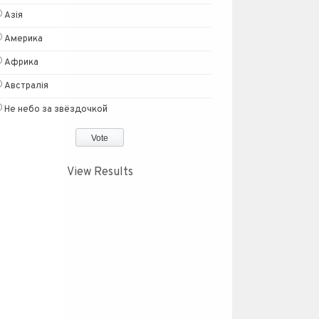
Азія
Америка
Африка
Австралія
Не небо за звёздочкой
View Results