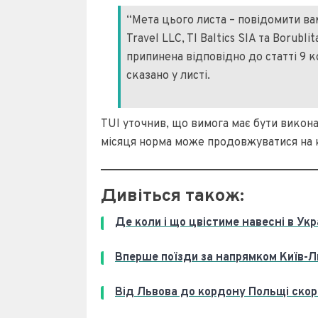
“Мета цього листа – повідомити вам
Travel LLC, TI Baltics SIA та Borubl
припинена відповідно до статті 9 ко
сказано у листі.
TUI уточнив, що вимога має бути викона
місяця норма може продовжуватися на к
Дивіться також:
Де коли і що цвістиме навесні в Укр
Вперше поїзди за напрямком Київ-Л
Від Львова до кордону Польщі скоро