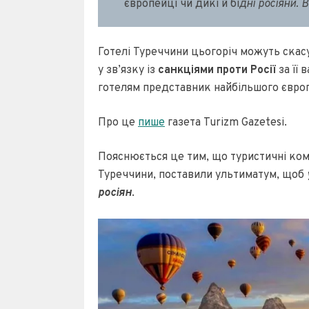
європейці чи дикі й бі
дні росіяни. 
Готелі Туреччини цьогоріч можуть скасув
у зв’язку із
санкціями проти Росії
за її 
готелям представник найбільшого європ
Про це
пише
газета Turizm Gazetesi.
Пояснюється це тим, що туристичні комп
Туреччини, поставили ультиматум, щоб
росіян
.