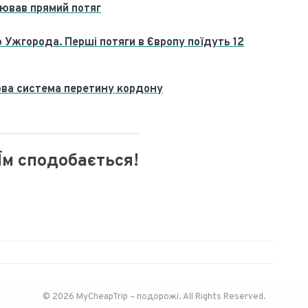
цював прямий потяг
 Ужгорода. Перші потяги в Європу поїдуть 12
нова система перетину кордону
Їм сподобається!
© 2026 MyCheapTrip – подорожі. All Rights Reserved.