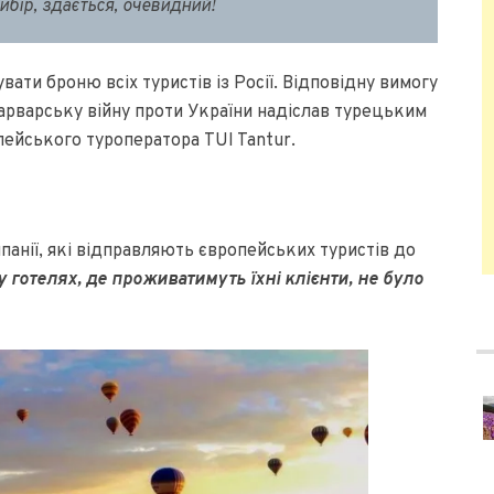
Вибір, здається, очевидний!
ати броню всіх туристів із Росії. Відповідну вимогу
варварську війну проти України надіслав турецьким
ейського туроператора TUI Tantur.
анії, які відправляють європейських туристів до
у готелях, де проживатимуть їхні клієнти, не було