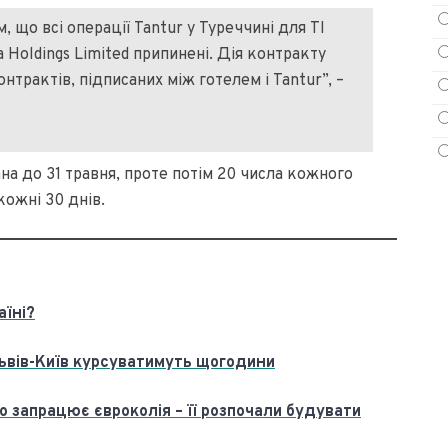
, що всі операції Tantur у Туреччині для TI
ita Holdings Limited припинені. Дія контракту
нтрактів, підписаних між готелем і Tantur”, –
на до 31 травня, проте потім 20 числа кожного
ожні 30 днів.
аїні?
ьвів-Київ курсуватимуть щогодини
 запрацює євроколія – її розпочали будувати