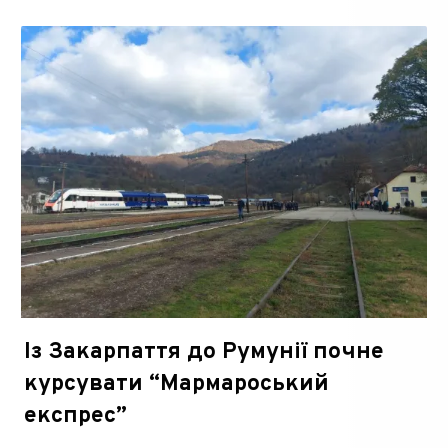
Із Закарпаття до Румунії почне
курсувати “Мармароський
експрес”