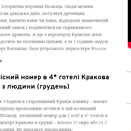
– історична перлина Польща. Сюди можна
и на декілька днів, погуляти древніми
ми, випити кави чи пива, відвідати знаменитий
ький замок і подивитися на справжнього
ького дракона. А ще з аеропорту Кракова літає
з досить не поганами цінами, а за 2 години звідси
орт Катовіце, база угорського лоукостера WizzAir.
ер
існий номер в 4* готелі Кракова
€ з людини (грудень)
е з’їздити в старовинний Краків взимку – маємо
 чудову пропозицію ночівлі в цій колишній
 Польщі. Затишний номер для 2 осіб в 4* готелі в
ентрі Кракова в грудні – всього 23 євро або 11,5
людини. Не прогавте пропозицію!