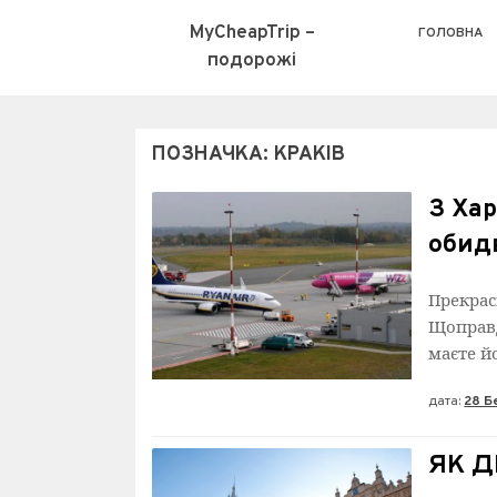
MyCheapTrip –
ГОЛОВНА
подорожі
ПОЗНАЧКА:
КРАКІВ
З Хар
обид
Прекрас
Щоправд
маєте йо
дата:
28 Б
ЯК Д