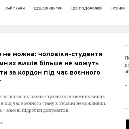
ЛАЙФХАКИ
ДЕШЕВІ КВИТКИ
ІДЕЇ ПОДОРОЖЕЙ
НОВИНИ
р не можна: чоловіки-студенти
Л
емних вишів більше не можуть
д
ти за кордон під час воєнного
о
у
—
ресня виїзд чоловіків-студентів іноземних вишів
он під час воєнного стану в Україні неможливий.
 – масові підробки документів.
ер