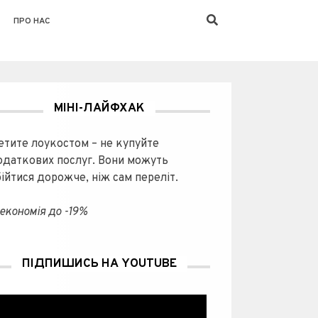
ПРО НАС
МІНІ-ЛАЙФХАК
етите лоукостом – не купуйте
одаткових послуг. Вони можуть
бійтися дорожче, ніж сам переліт.
економія до -19%
ПІДПИШИСЬ НА YOUTUBE