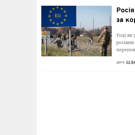
Росі
за ко
Тоді як
росіяни
перепов
дата:
22 В