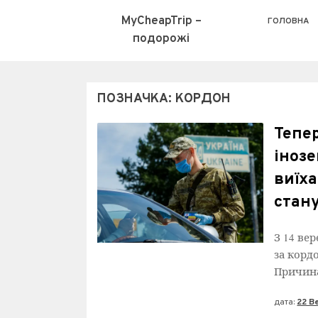
MyCheapTrip –
ГОЛОВНА
подорожі
ПОЗНАЧКА:
КОРДОН
Тепе
іноз
виїха
стан
З 14 ве
за корд
Причина
дата:
22 В