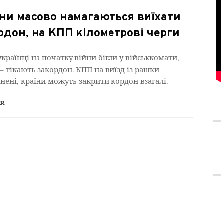
яни масово намагаються виїхати
рдон, на КПП кілометрові черги
 українці на початку війни бігли у військкомати,
 – тікають закордон. КПП на виїзд із рашки
нені, країни можуть закрити кордон взагалі.
ер