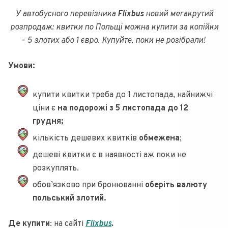
У автобусного перевізника
Flixbus
новий мегакрутий
розпродаж
: квитки по Польщі можна купити за копійки
– 5 злотих або 1 євро. Купуйте, поки не розібрали!
Умови:
купити квитки треба до 1 листопада, найнижчі
ціни є
на подорожі з 5 листопада до 12
грудня;
кількість дешевих квитків
обмежена
;
дешеві квитки є в наявності аж поки не
розкуплять.
обов’язково при бронюванні
оберіть валюту
польський злотий.
Де купити
: на сайті
Flixbus
.