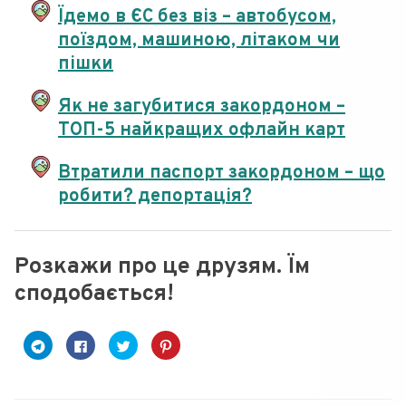
Їдемо в ЄС без віз – автобусом,
поїздом, машиною, літаком чи
пішки
Як не загубитися закордоном –
ТОП-5 найкращих офлайн карт
Втратили паспорт закордоном – що
робити? депортація?
Розкажи про це друзям. Їм
сподобається!
C
C
C
Н
l
l
l
а
i
i
i
т
c
c
c
и
k
k
k
с
t
t
t
н