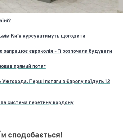
аїні?
ьвів-Київ курсуватимуть щогодини
 запрацює євроколія – її розпочали будувати
цював прямий потяг
 Ужгорода. Перші потяги в Європу поїдуть 12
нова система перетину кордону
Їм сподобається!