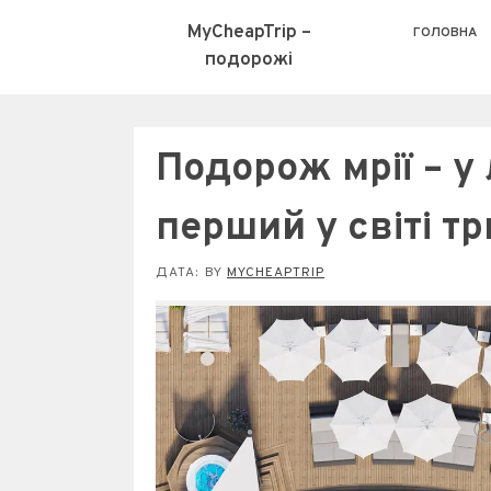
MyCheapTrip –
ГОЛОВНА
подорожі
Подорож мрії – у
перший у світі тр
ДАТА:
BY
MYCHEAPTRIP