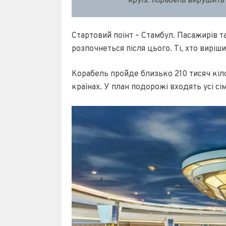
круїз. Корабель вирушить 
Стартовий поінт – Стамбул. Пасажирів т
розпочнеться після цього. Ті, хто виріш
Корабель пройде близько 210 тисяч кіло
країнах. У план подорожі входять усі сі