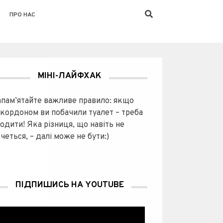
ПРО НАС
МІНІ-ЛАЙФХАК
апам’ятайте важливе правило: якщо
акордоном ви побачили туалет – треба
одити! Яка різниця, що навіть не
четься, – далі може не бути:)
ПІДПИШИСЬ НА YOUTUBE