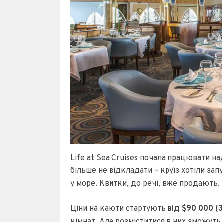
Life at Sea Cruises почала працювати н
більше не відкладати – круїз хотіли за
у море. Квитки, до речі, вже продають.
Ціни на каюти стартують
від $90 000 (3
кімнат. Але розміститися в них зможуть