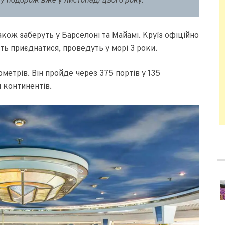
у подорож вже у листопаді цього року.
акож заберуть у Барселоні та Майамі. Круїз офіційно
ить приєднатися, проведуть у морі 3 роки.
метрів. Він пройде через 375 портів у 135
м континентів.