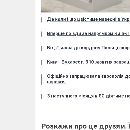
Де коли і що цвістиме навесні в Укр
Вперше поїзди за напрямком Київ-Л
Від Львова до кордону Польщі скоро
Київ – Бухарест. З 10 жовтня запра
Офіційно запрацювала євроколія до
вересня
З наступного місяця в ЄС діятиме 
Розкажи про це друзям. 