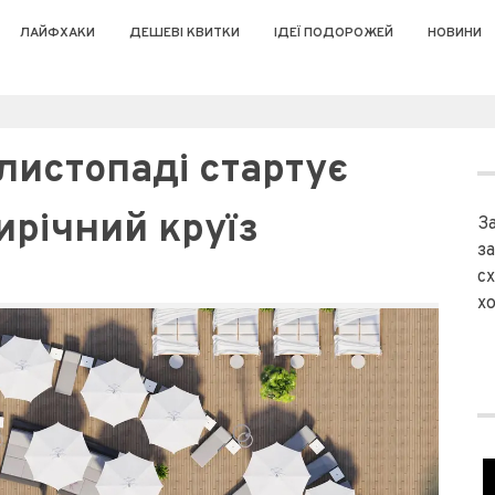
ЛАЙФХАКИ
ДЕШЕВІ КВИТКИ
ІДЕЇ ПОДОРОЖЕЙ
НОВИНИ
 листопаді стартує
ирічний круїз
З
з
сх
хо