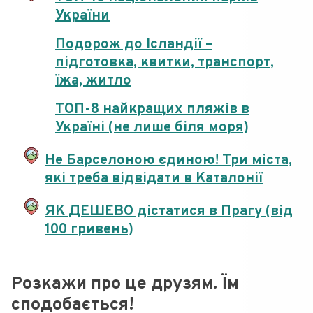
України
Подорож до Ісландії –
підготовка, квитки, транспорт,
їжа, житло
ТОП-8 найкращих пляжів в
Україні (не лише біля моря)
Не Барселоною єдиною! Три міста,
які треба відвідати в Каталонії
ЯК ДЕШЕВО дістатися в Прагу (від
100 гривень)
Розкажи про це друзям. Їм
сподобається!