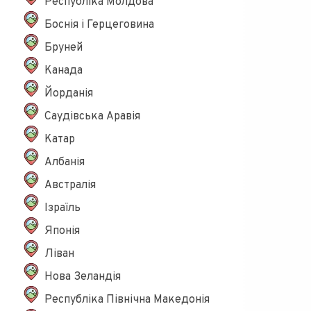
Республіка Молдова
Боснія і Герцеговина
Бруней
Канада
Йорданія
Саудівська Аравія
Катар
Албанія
Австралія
Ізраїль
Японія
Ліван
Нова Зеландія
Республіка Північна Македонія