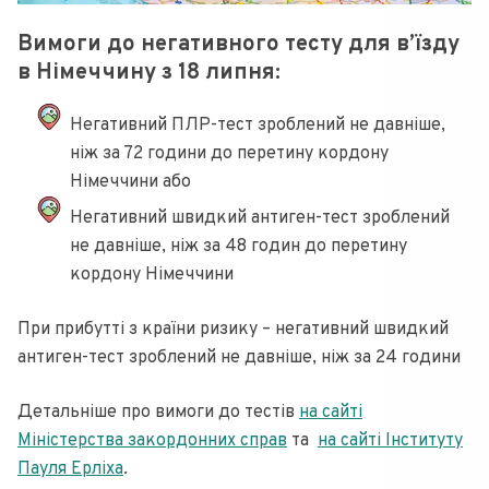
Вимоги до негативного тесту для в’їзду
в Німеччину з 18 липня:
Негативний ПЛР-тест зроблений не давніше,
ніж за 72 години до перетину кордону
Німеччини або
Негативний швидкий антиген-тест зроблений
не давніше, ніж за 48 годин до перетину
кордону Німеччини
При прибутті з країни ризику – негативний швидкий
антиген-тест зроблений не давніше, ніж за 24 години
Детальніше про вимоги до тестів
на сайті
Міністерства закордонних справ
та
на сайті Інституту
Пауля Ерліха
.