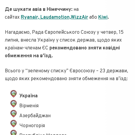
Де шукати авіа в Німеччину:
на
сайтах
Ryanair,
Laudamotion,
WizzAir
або
Kiwi
.
Нагадаємо, Рада Європейського Союзу у четвер, 15
липня, внесла Україну у список держав, щодо яких
країнам-членам ЄС
рекомендовано зняти ковідні
обмеження на в’їзд.
Всього у “зеленому списку” Євросоюзу – 23 держави,
щодо яких рекомендовано зняти обмеження на в’їзд:
Україна
Вірменія
Азербайджан
Чорногорія