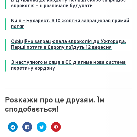
Від Львова до кордону Польщі скоро запрацює
євроколія – її розпочали будувати
Київ – Бухарест. З 10 жовтня запрацював прямий
потяг
Офіційно запрацювала євроколія до Ужгорода.
Перші потяги в Європу поїдуть 12 вересня
З наступного місяця в ЄС діятиме нова система
перетину кордону
Розкажи про це друзям. Їм
сподобається!
C
C
C
Н
l
l
l
а
i
i
i
т
c
c
c
и