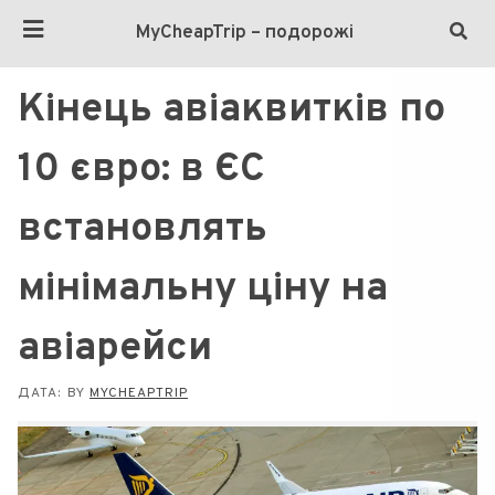
MyCheapTrip – подорожі
Кінець авіаквитків по
10 євро: в ЄС
встановлять
мінімальну ціну на
авіарейси
ДАТА:
BY
MYCHEAPTRIP