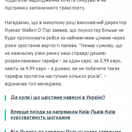
податкові надходження хочуть скерувати на
підтримку залізничного транспорту.
Нагадаємо, що в минулому році виконавчий директор
Ryanair Майкл О’Лірі заявив, що лоукостер більше не
буде пропонувати рейси за найнижчими цінами через
різке зростання вартості палива. “Немає сумніву, що
на нижньому рівні ринку наші справді дешеві
розрекламовані тарифи – за один євро, за 0,99 євро,
навіть за 9,99 євро – я думаю, ви не побачите таких
тарифів протягом наступних кількох років”, –
відзначав топ-менеджер.
Де коли і що цвістиме навесні в Україні?
Вперше поїзди за напрямком Київ-Львів-Київ
курсуватимуть щогодини