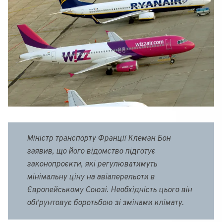
Міністр транспорту Франції Клеман Бон
заявив, що його відомство підготує
законопроєкти, які регулюватимуть
мінімальну ціну на авіаперельоти в
Європейському Союзі. Необхідність цього він
обґрунтовує боротьбою зі змінами клімату.