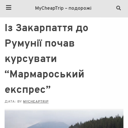
MyCheapTrip – подорожі
Із Закарпаття до
Румунії почав
курсувати
“Мармароський
експрес”
ДАТА:
BY
MYCHEAPTRIP