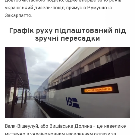
довгоочікуваною подією, адже вперше за 16 років
український дизель-поїзд прямує в Румунію із
Закарпаття.
Графік руху підлаштований під
зручні пересадки
Валя-Вішеулуй, або Вишівська Долина – це невелике
містечко з україномовним населенням одразу за