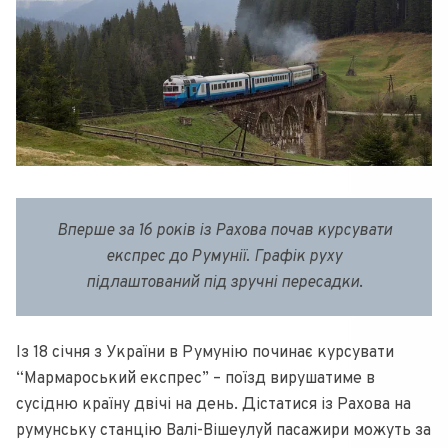
Вперше за 16 років із Рахова почав курсувати
експрес до Румунії. Графік руху
підлаштований під зручні пересадки
.
Із 18 січня з України в Румунію починає курсувати
“Мармароський експрес” – поїзд вирушатиме в
сусідню країну двічі на день. Дістатися із Рахова на
румунську станцію Валі-Вішеулуй пасажири можуть за