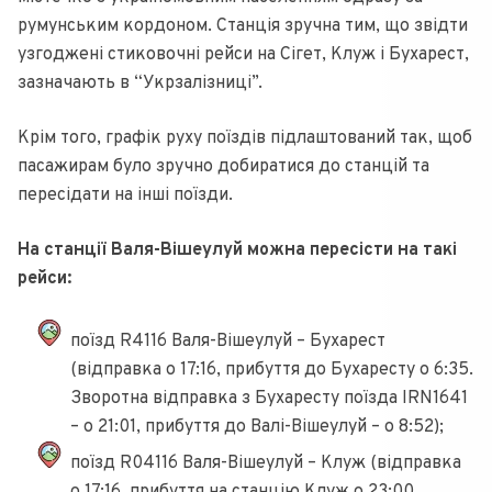
румунським кордоном. Станція зручна тим, що звідти
узгоджені стиковочні рейси на Сігет, Клуж і Бухарест,
зазначають в “Укрзалізниці”.
Крім того, графік руху поїздів підлаштований так, щоб
пасажирам було зручно добиратися до станцій та
пересідати на інші поїзди.
На станції Валя-Вішеулуй можна пересісти на такі
рейси:
поїзд R4116 Валя-Вішеулуй – Бухарест
(відправка о 17:16, прибуття до Бухаресту о 6:35.
Зворотна відправка з Бухаресту поїзда IRN1641
– о 21:01, прибуття до Валі-Вішеулуй – о 8:52);
поїзд R04116 Валя-Вішеулуй – Клуж (відправка
о 17:16, прибуття на станцію Клуж о 23:00.