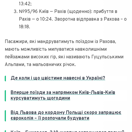
13:42;
№95/96 Київ — Рахів (щоденно): прибуття в
Рахів — о 10:24. Зворотна відправка з Рахова – о
18:18.
Пасажири, які мандруватимуть поїздом із Рахова,
мають можливість милуватися навколишніми
пейзажами високих гір, які називають Гуцульськими
Альпами, та мальовничих річок.
Де коли і що цвістиме навесні в Україні?
Вперше поїзди за напрямком Київ-Львів-Київ
курсуватимуть щогодини
Від Львова до кордону Польщі скоро запрацює
євроколія – її розпочали будувати