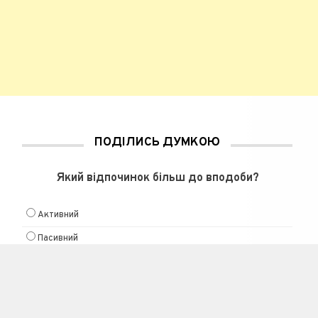
ПОДІЛИСЬ ДУМКОЮ
Який відпочинок більш до вподоби?
Активний
Пасивний
Люблю актівнічать в all inclusive