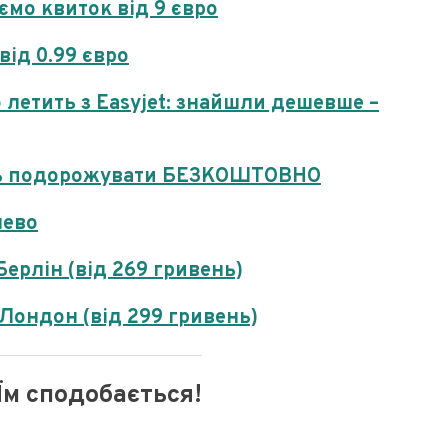
ємо квиток від 9 євро
від 0.99 євро
о летить з Easyjet: знайшли дешевше –
уть подорожувати БЕЗКОШТОВНО
шево
ерлін (від 269 гривень)
Лондон (від 299 гривень)
Їм сподобається!