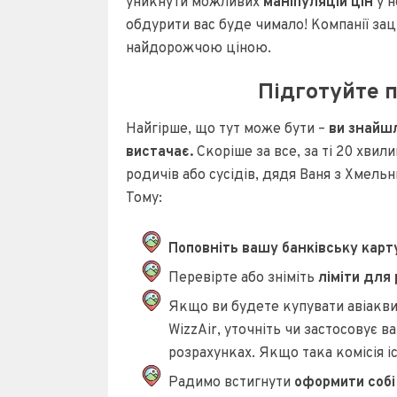
уникнути можливих
маніпуляцій цін
у н
обдурити вас буде чимало! Компанії заці
найдорожчою ціною.
Підготуйте п
Найгірше, що тут може бути –
ви знайшл
вистачає.
Скоріше за все, за ті 20 хвили
родичів або сусідів, дядя Ваня з Хмельн
Тому:
Поповніть вашу банківську карт
Перевірте або зніміть
ліміти для 
Якщо ви будете купувати авіакви
WizzAir, уточніть чи застосовує 
розрахунках. Якщо така комісія і
Радимо встигнути
оформити соб