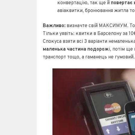
конвертацію, так ще й
повертає 
авіаквитки, бронювання житла т
Важливо:
визначте свій МАКСИМУМ. Тобт
Тільки уявіть: квитки в Барселону за 10€
Спокуса взяти всі 3 варіанти немаленька
маленька частина подорож
і, потім ще
транспорт тощо, а гаманець не гумовий.