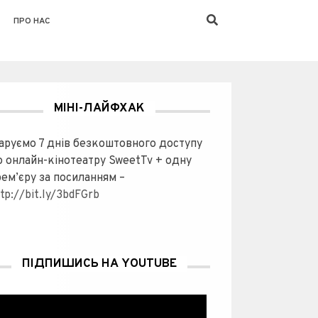
ПРО НАС
МІНІ-ЛАЙФХАК
аруємо 7 днів безкоштовного доступу
о онлайн-кінотеатру SweetTv + одну
рем’єру за посиланням –
tp://bit.ly/3bdFGrb
ПІДПИШИСЬ НА YOUTUBE