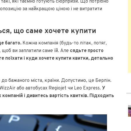
й такі, які таємно готують сюрпризи. Що потрібно
ропозицію за найкращою ціною і не витратити
ся, що саме хочете купити
е багато.
Кожна компанія (будь-то літак, потяг,
 щоб ви заплатили саме їй. Але
сядьте просто
ете поїхати і куди хочете купити квитки, детально
 до бажаного міста, країни. Допустимо, це Берлін.
izzAir або автобусах Regiojet чи Leo Express.
У
 компаній і дивитесь вартість квитків. Підходить