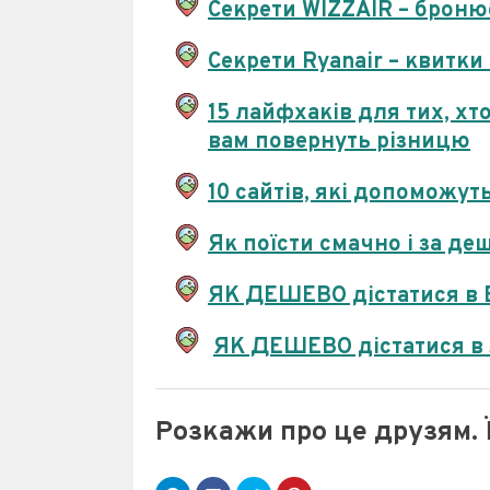
Секрети WIZZAIR – броню
Секрети Ryanair – квитки 
15 лайфхаків для тих, хт
вам повернуть різницю
10 сайтів, які допомож
Як поїсти смачно і за де
ЯК ДЕШЕВО дістатися в Б
ЯК ДЕШЕВО дістатися в 
Розкажи про це друзям. 