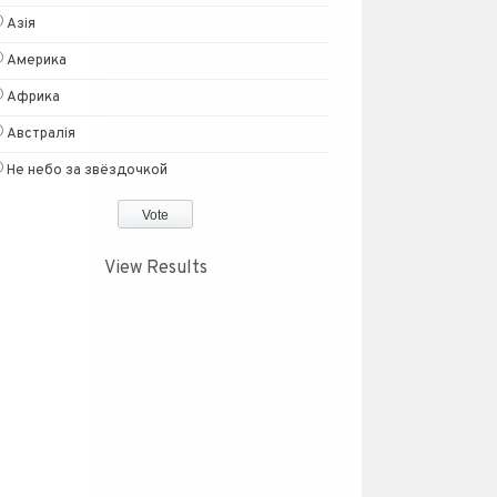
Азія
Америка
Африка
Австралія
Не небо за звёздочкой
View Results