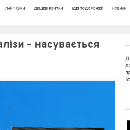
ЛАЙФХАКИ
ДЕШЕВІ КВИТКИ
ІДЕЇ ПОДОРОЖЕЙ
НОВИНИ
валізи – насувається
Д
д
п
ht