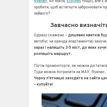
Ryanair
, Air Malta,
Ecolines
тощо), але є 
зробити, щоб встигнути забронювати п
зайвого?
Завчасно визначіть
Одразу скажемо –
дешевих квитків буд
автобус чи оренда апартаментів) захоче,
зараз і напишіть 3-5 міст, до яких хоч
розпишіть маршрут.
Потім промоніторте, як можна дістатися
Туди можна потрапити на МАУ, Ryanair, W
Чорну п’ятницю заходите на сайти цих
– купуйте!