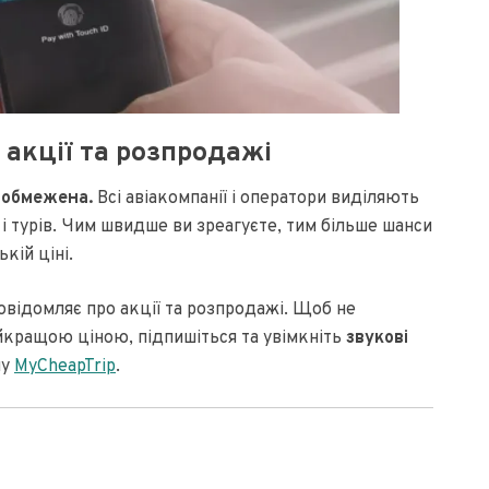
акції та розпродажі
 обмежена.
Всі авіакомпанії і оператори виділяють
і турів. Чим швидше ви зреагуєте, тим більше шанси
кій ціні.
відомляє про акції та розпродажі. Щоб не
йкращою ціною, підпишіться та увімкніть
звукові
лу
MyCheapTrip
.