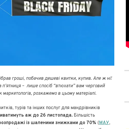
ібрав гроші, побачив дешеві квитки, купив. Але ж ні!
а п’ятниця – лише спосіб “втюхати” вам черговий
ок маркетологів, розкажемо в цьому матеріалі.
итків, турів та інших послуг для мандрівників
риватимуть аж до 26 листопада.
Більшість
розпродажі із шаленими знижками до 70%
(
МАУ
,