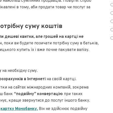
е найбільш сумлінних продавців. Повірте: спроб
кавлені в тому, аби продати товар чи послуг за
отрібну суму коштів
и дешеві квитки, але грошей на картці не
н, поки ви будете позичати потрібну суму в батьків,
ицького купить їх і вже почне пакувати валізу.
у
на необхідну суму.
розрахунків в Інтернеті
на своїй картці.
тки на сайтах міжнародних компаній, зокрема
ваш банк
“подвійну” конвертацію
при таких
снує, краще звернутися до послуг іншого банку.
і
картку Монобанку.
Він не здійснює подвійну