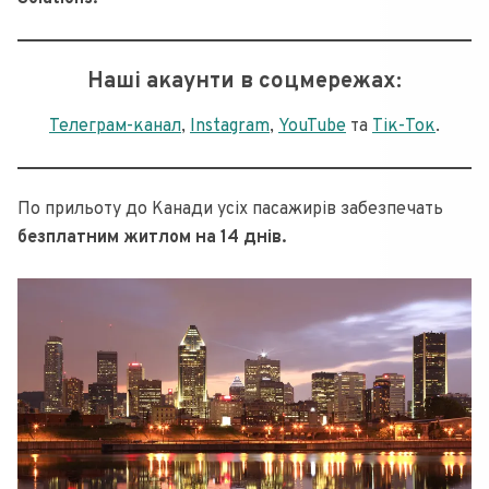
Наші акаунти в соцмережах:
Телеграм-канал
,
Instagram
,
YouTube
та
Тік-Ток
.
По прильоту до Канади усіх пасажирів забезпечать
безплатним житлом на 14 днів.