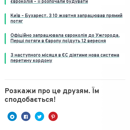
євроколія – її розпочали будувати
Київ – Бухарест. З 10 жовтня запрацював прямий
потяг
Офіційно запрацювала євроколія до Ужгорода.
Перші потяги в Європу поїдуть 12 вересня
З наступного місяця в ЄС діятиме нова система
перетину кордону
Розкажи про це друзям. Їм
сподобається!
C
C
C
Н
l
l
l
а
i
i
i
т
c
c
c
и
k
k
k
с