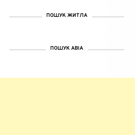
о
м
у
в
ПОШУК ЖИТЛА
і
к
н
і
)
ПОШУК АВІА