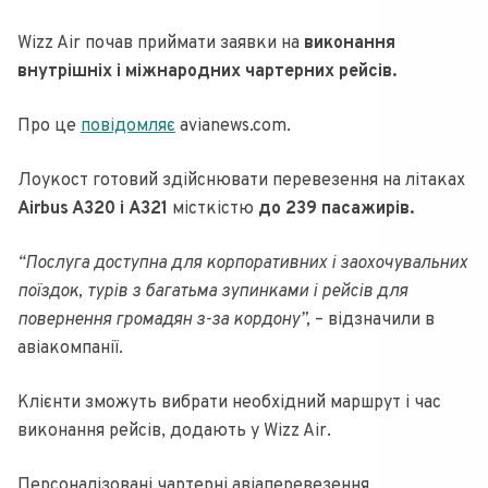
Wizz Air почав приймати заявки на
виконання
внутрішніх і міжнародних чартерних рейсів.
Про це
повідомляє
avianews.com.
Лоукост готовий здійснювати перевезення на літаках
Airbus A320 і A321
місткістю
до 239 пасажирів.
“Послуга доступна для корпоративних і заохочувальних
поїздок, турів з багатьма зупинками і рейсів для
повернення громадян з-за кордону”,
– відзначили в
авіакомпанії.
Клієнти зможуть вибрати необхідний маршрут і час
виконання рейсів, додають у Wizz Air.
Персоналізовані чартерні авіаперевезення