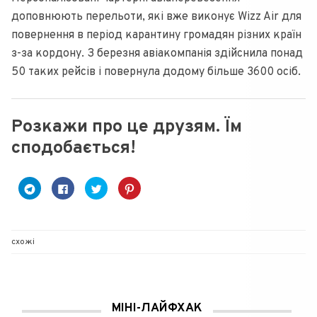
доповнюють перельоти, які вже виконує Wizz Air для
повернення в період карантину громадян різних країн
з-за кордону. З березня авіакомпанія здійснила понад
50 таких рейсів і повернула додому більше 3600 осіб.
Розкажи про це друзям. Їм
сподобається!
C
C
C
Н
l
l
l
а
i
i
i
т
c
c
c
и
k
k
k
с
t
t
t
н
o
o
o
і
схожі
s
s
s
т
h
h
h
ь
a
a
a
,
r
r
r
щ
e
e
e
о
o
o
o
б
n
n
n
и
T
F
T
п
МІНІ-ЛАЙФХАК
e
a
w
о