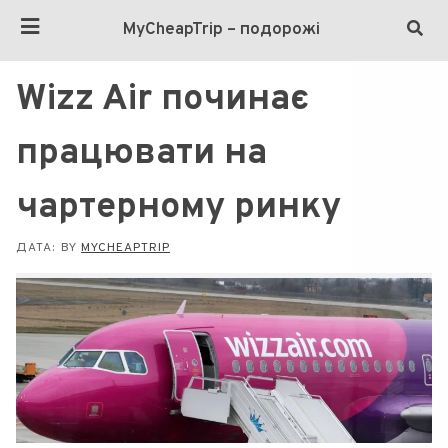
MyCheapTrip – подорожі
Wizz Air починає
працювати на
чартерному ринку
ДАТА:
BY
MYCHEAPTRIP