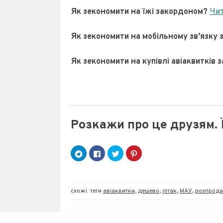
Як зекономити на їжі закордоном?
Чит
Як зекономити на мобільному зв’язку
Як зекономити на купівлі авіаквитків
Розкажи про це друзям. 
C
C
C
Н
l
l
l
а
i
i
i
т
c
c
c
и
k
k
k
с
t
t
t
н
o
o
o
і
схожі
теги
авіаквитки
,
дешево
,
літак
,
МАУ
,
розпрод
s
s
s
т
h
h
h
ь
a
a
a
,
r
r
r
щ
e
e
e
о