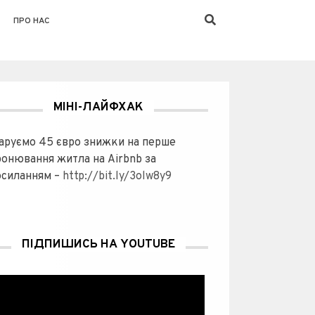
ПРО НАС
МІНІ-ЛАЙФХАК
аруємо 45 євро знижки на перше
ронювання житла на Airbnb за
осиланням –
http://bit.ly/3olw8y9
ПІДПИШИСЬ НА YOUTUBE