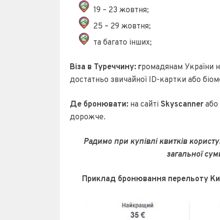
19 – 23 жовтня;
25 – 29 жовтня;
та багато інших;
Віза в Туреччину: г
ромадянам України не
достатньо звичайної ID-картки або біо
Де бронювати:
на сайті
Skyscanner
або
дорожче.
Радимо при купівлі квитків корист
загальної сум
Приклад бронювання перельоту Київ