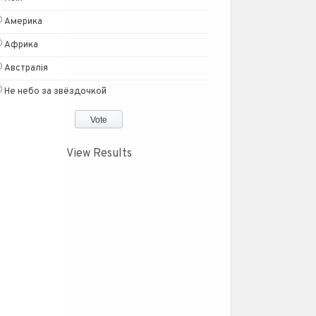
Америка
Африка
Австралія
Не небо за звёздочкой
View Results