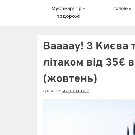
MyCheapTrip –
ГОЛОВНА
подорожі
Ваааау! З Києва 
літаком від 35€ 
(жовтень)
ДАТА:
BY
MYCHEAPTRIP