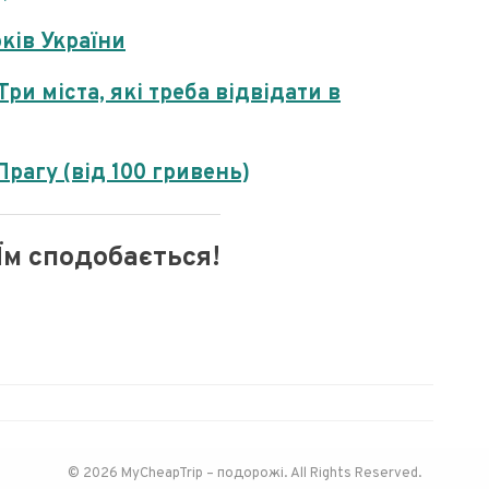
ків України
и міста, які треба відвідати в
рагу (від 100 гривень)
Їм сподобається!
© 2026 MyCheapTrip – подорожі. All Rights Reserved.