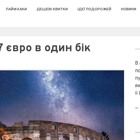
ЛАЙФХАКИ
ДЕШЕВІ КВИТКИ
ІДЕЇ ПОДОРОЖЕЙ
НОВИНИ
7 євро в один бік
В
п
пу
я
її
—