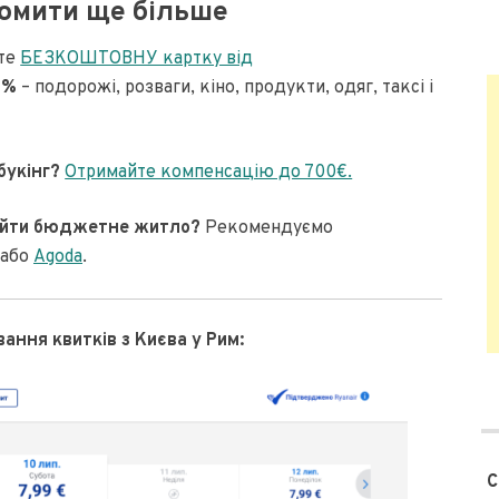
омити ще більше
йте
БЕЗКОШТОВНУ картку від
0%
– подорожі, розваги, кіно, продукти, одяг, таксі і
букінг?
Отримайте компенсацію до 700€.
найти бюджетне житло?
Рекомендуємо
або
Agoda
.
ння квитків з Києва у Рим:
С