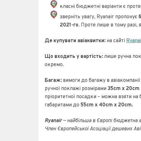
класні бюджетні варіанти є прот
зверніть увагу, Ryanair пропонує
2021-го
. Проте лише в тому разі
Де купувати авіаквитки:
на сайті
Ryana
Що входить у вартість:
лише ручна пок
окремо.
Багаж:
вимоги до багажу в авіакомпанії 
ручної поклажі розмірами
35cm x 20cm
пріоритетної посадки – можна взяти на 
габаритами до
55cm x 40cm x 20cm.
Ryanair
— найбільша в Європі бюджетна аві
Член Європейської Асоціації дешевих Аві