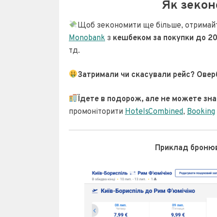
Як зекон
Щоб зекономити ще більше, отрима
Monobank
з
кешбеком за покупки до 2
тд.
Затримали чи скасували рейс? Овер
Їдете в подорож, але не можете з
промоніторити
HotelsCombined
,
Booking
Приклад бронюва