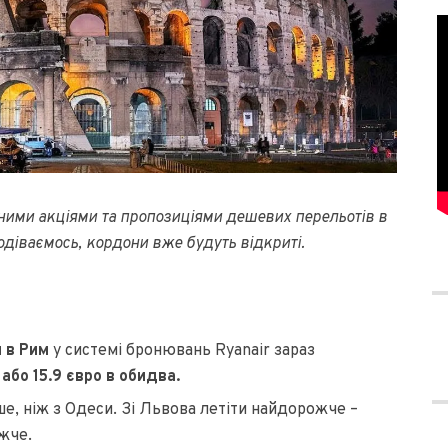
ними акціями та пропозиціями дешевих перельотів в
подіваємось, кордони вже будуть відкриті.
и в Рим
у системі бронювань Ryanair зараз
 або 15.9 євро в обидва.
, ніж з Одеси. Зі Львова летіти найдорожче –
жче.