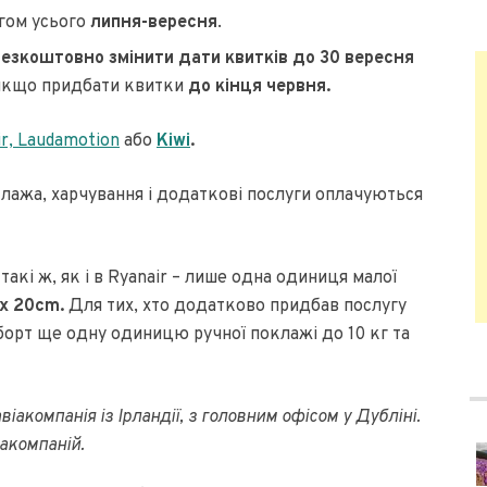
ягом усього
липня-вересня
.
безкоштовно змінити дати квитків до 30 вересня
, якщо придбати квитки
до кінця червня.
ir,
Laudamotion
або
Kiwi
.
лажа, харчування і додаткові послуги оплачуються
такі ж, як і в Ryanair – лише одна одиниця малої
 x 20cm.
Для тих, хто додатково придбав послугу
борт ще одну одиницю ручної поклажі до 10 кг та
акомпанія із Ірландії, з головним офісом у Дубліні.
акомпаній.