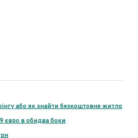
інгу або як знайти безкоштовне житло
19 євро в обидва боки
грн