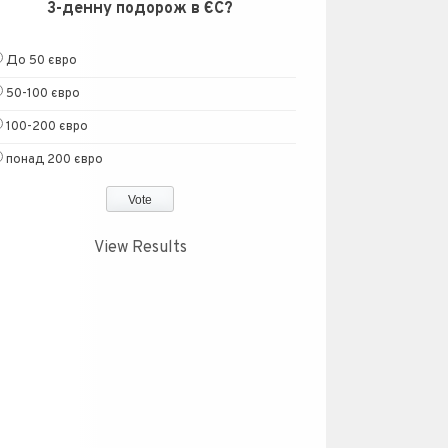
3-денну подорож в ЄС?
До 50 євро
50-100 євро
100-200 євро
понад 200 євро
View Results