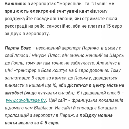
Важливо:
в аеропортах “Бориспіль” та “Львів”
не
працюють електронні зчитувачі квитків,
тому
роздрукуйте посадкові талони, які отримаєте після
реєстрації на рейс, самостійно, аби не платити 15 євро
за друк в аеропорту.
Париж Бове
– неосновний аеропорт Парижа, в цьому є
свої плюси і мінуси. Плюс: він значно менший за Шарль
де Голль, тому ви там точно не заблукаєте. Але мінус в
ціні –трансфер з Бове коштує на 6 євро дорожче. Тому
заплативши 9 євро за квиток до Парижу, доведеться
викласти з кишені ще 16, аби
дістатися в центр міста на
автобусі
(якщо купувати онлайн). Є і дешевший спосіб –
www.covoiturage.fr/
. Цей сайт – французька локалізація
відомого нам Blablacar. На сайті й справді є багацько
пропозицій з аеропорту в Париж, а
поїздку можна
взяти всього за 4-5 євро.