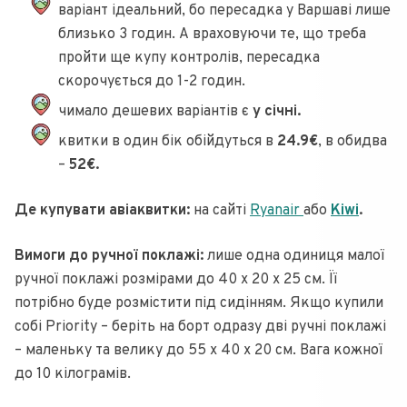
варіант ідеальний, бо пересадка у Варшаві лише
близько 3 годин. А враховуючи те, що треба
пройти ще купу контролів, пересадка
скорочується до 1-2 годин.
чимало дешевих варіантів є
у січні.
квитки в один бік обійдуться в
24.9€
, в обидва
–
52€.
Де купувати авіаквитки:
на сайті
Ryanair
або
Kiwi
.
Вимоги до ручної поклажі:
лише одна одиниця малої
ручної поклажі розмірами до 40 х 20 х 25 см. Її
потрібно буде розмістити під сидінням. Якщо купили
собі Priority – беріть на борт одразу дві ручні поклажі
– маленьку та велику до 55 x 40 x 20 см. Вага кожної
до 10 кілограмів.