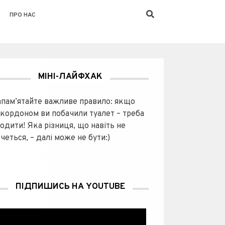
ПРО НАС
МІНІ-ЛАЙФХАК
апам’ятайте важливе правило: якщо
акордоном ви побачили туалет – треба
одити! Яка різниця, що навіть не
четься, – далі може не бути:)
ПІДПИШИСЬ НА YOUTUBE