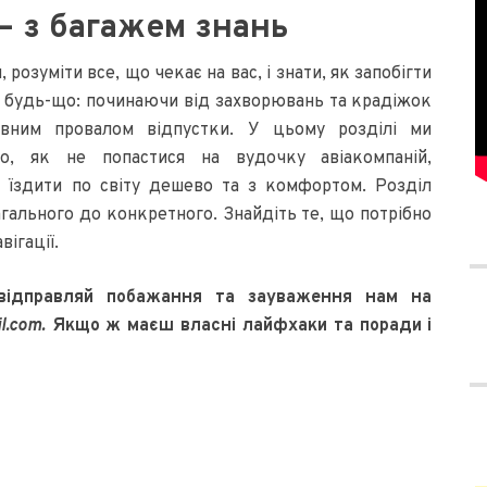
– з багажем знань
розуміти все, що чекає на вас, і знати, як запобігти
 будь-що: починаючи від захворювань та крадіжок
овним провалом відпустки. У цьому розділі ми
о, як не попастися на вудочку авіакомпаній,
 їздити по світу дешево та з комфортом. Розділ
агального до конкретного. Знайдіть те, що потрібно
вігації.
 відправляй побажання та зауваження нам на
l.com.
Якщо ж маєш власні лайфхаки та поради і