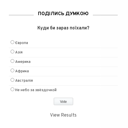
ПОДІЛИСЬ ДУМКОЮ
Куди би зараз поїхали?
Європа
Азія
Америка
Африка
Австралія
Не небо за звёздочкой
View Results