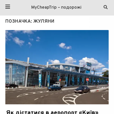
MyCheapTrip – подорожі
ПОЗНАЧКА:
ЖУЛЯНИ
Як дістатися в аеропорт «Київ»