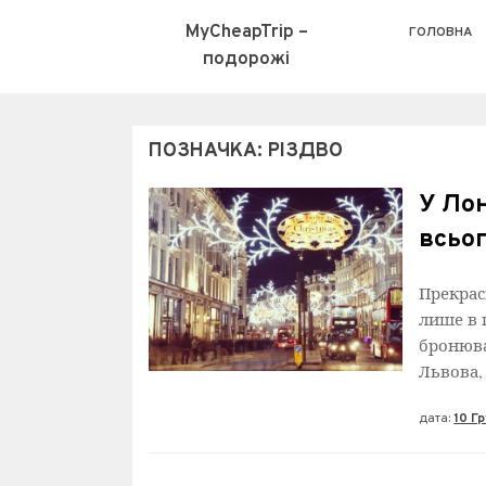
MyCheapTrip –
ГОЛОВНА
подорожі
ПОЗНАЧКА:
РІЗДВО
У Лон
всьог
Прекрас
лише в 
бронюва
Львова, 
дата:
10 Г