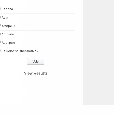
Європа
Азія
Америка
Африка
Австралія
Не небо за звёздочкой
View Results