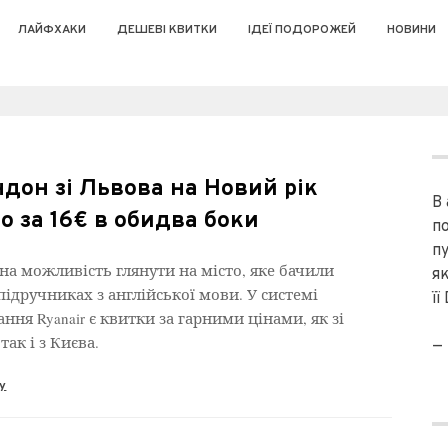
ЛАЙФХАКИ
ДЕШЕВІ КВИТКИ
ІДЕЇ ПОДОРОЖЕЙ
НОВИНИ
дон зі Львова на Новий рік
В
о за 16€ в обидва боки
п
пу
на можливість глянути на місто, яке бачили
я
підручниках з англійської мови. У системі
її
ння Ryanair є квитки за гарними цінами, як зі
так і з Києва.
—
ру