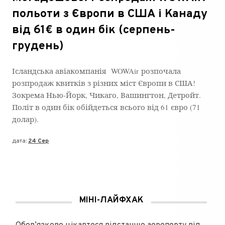
польоти з Європи в США і Канаду
від 61€ в один бік (серпень-
грудень)
Ісландська авіакомпанія WOWAir розпочала
розпродаж квитків з різних міст Європи в США!
Зокрема Нью-Йорк, Чикаго, Вашингтон, Детройт.
Політ в один бік обійдеться всього від 61 євро (71
долар).
дата:
24 Сер
МІНІ-ЛАЙФХАК