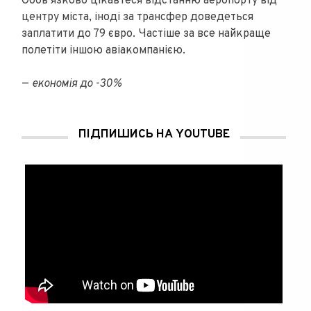
Обов’язково цікавтеся відстанню аеропорту від
центру міста, іноді за трансфер доведеться
заплатити до 79 євро. Частіше за все найкраще
полетіти іншою авіакомпанією.
—
економія до -30%
ПІДПИШИСЬ НА YOUTUBE