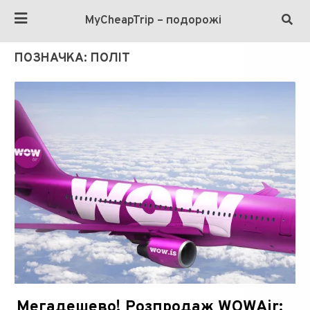
MyCheapTrip – подорожі
ПОЗНАЧКА:
ПОЛІТ
Мегадешево! Розпродаж WOWAir: